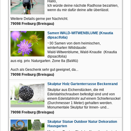
Hallo,
Ich würde deine nächste Radhose bezahlen,
wenn du mir dafür deine alte überlässt.
Weitere Details gerne per Nachricht.
79098 Freiburg (Breisgau)
Samen WALD-WITWENBLUME (Knautia
dipsacifolia)
~30 Samen von dem heimischen,
winterharten Wildstaude:
Wald-Witwenblume, Wald-Knautie (Knautia
dipsacifolia)
aus eig. priv. Naturgarten. Zone 8a (BaWü)
Auch als Geschenk sehr gut geeignet, da...
79098 Freiburg (Breisgau)
Skulptur Holz Gartenterrasse Beckenrand
Skulptur aus Eichenstücken, die mit
Edelstahlschrauben befestigt sind und von
einem Edelstahlrohr auf einem Schiefersockel
(Durchmesser 1 Meter) gehalten werden.
Monumentale Skulptur für Innen- und...
79098 Freiburg (Breisgau)
Skulptur Statue Outdoor Natur Dekoration
Hausgarten