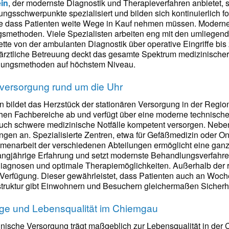
ein
, der modernste Diagnostik und Therapieverfahren anbietet, sc
ngsschwerpunkte spezialisiert und bilden sich kontinuierlich 
e dass Patienten weite Wege in Kauf nehmen müssen. Moderne
methoden. Viele Spezialisten arbeiten eng mit den umliegend
tte von der ambulanten Diagnostik über operative Eingriffe bis
ärztliche Betreuung deckt das gesamte Spektrum medizinischer 
dlungsmethoden auf höchstem Niveau.
llversorgung rund um die Uhr
n bildet das Herzstück der stationären Versorgung in der Reg
hen Fachbereiche ab und verfügt über eine moderne technische 
uch schwere medizinische Notfälle kompetent versorgen. Neben
ngen an. Spezialisierte Zentren, etwa für Gefäßmedizin oder O
mmenarbeit der verschiedenen Abteilungen ermöglicht eine ganz
langjährige Erfahrung und setzt modernste Behandlungsverfahren
Diagnosen und optimale Therapiemöglichkeiten. Außerhalb der r
r Verfügung. Dieser gewährleistet, dass Patienten auch an Woc
lstruktur gibt Einwohnern und Besuchern gleichermaßen Sicherhe
ge und Lebensqualität im Chiemgau
nische Versorgung trägt maßgeblich zur Lebensqualität in der