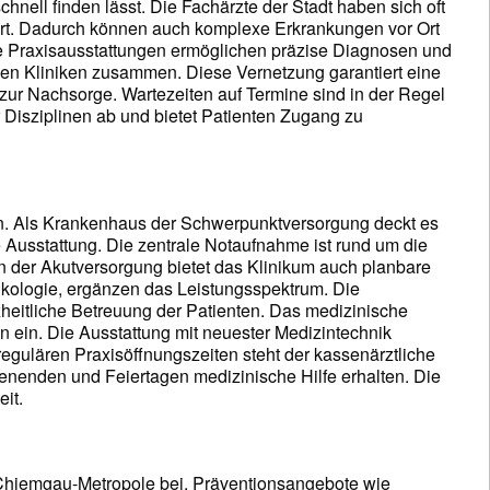
hnell finden lässt. Die Fachärzte der Stadt haben sich oft
fort. Dadurch können auch komplexe Erkrankungen vor Ort
 Praxisausstattungen ermöglichen präzise Diagnosen und
en Kliniken zusammen. Diese Vernetzung garantiert eine
 zur Nachsorge. Wartezeiten auf Termine sind in der Regel
Disziplinen ab und bietet Patienten Zugang zu
ion. Als Krankenhaus der Schwerpunktversorgung deckt es
Ausstattung. Die zentrale Notaufnahme ist rund um die
 der Akutversorgung bietet das Klinikum auch planbare
nkologie, ergänzen das Leistungsspektrum. Die
heitliche Betreuung der Patienten. Das medizinische
 ein. Die Ausstattung mit neuester Medizintechnik
egulären Praxisöffnungszeiten steht der kassenärztliche
henenden und Feiertagen medizinische Hilfe erhalten. Die
it.
 Chiemgau-Metropole bei. Präventionsangebote wie