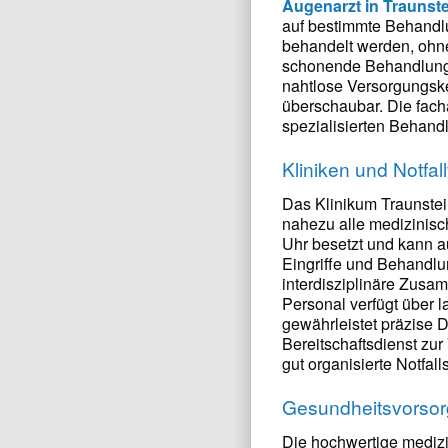
Augenarzt in Traunst
auf bestimmte Behandlu
behandelt werden, ohn
schonende Behandlungs
nahtlose Versorgungske
überschaubar. Die fach
spezialisierten Behan
Kliniken und Notfa
Das Klinikum Traunstei
nahezu alle medizinisc
Uhr besetzt und kann a
Eingriffe und Behandlu
interdisziplinäre Zusa
Personal verfügt über 
gewährleistet präzise 
Bereitschaftsdienst zu
gut organisierte Notfal
Gesundheitsvorsor
Die hochwertige medizi