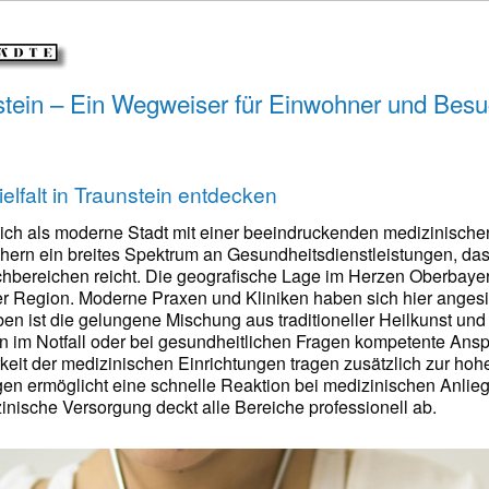
stein – Ein Wegweiser für Einwohner und Besu
elfalt in Traunstein entdecken
sich als moderne Stadt mit einer beeindruckenden medizinischen
rn ein breites Spektrum an Gesundheitsdienstleistungen, das
chbereichen reicht. Die geografische Lage im Herzen Oberbaye
 Region. Moderne Praxen und Kliniken haben sich hier angesi
n ist die gelungene Mischung aus traditioneller Heilkunst un
im Notfall oder bei gesundheitlichen Fragen kompetente Anspr
keit der medizinischen Einrichtungen tragen zusätzlich zur hoh
en ermöglicht eine schnelle Reaktion bei medizinischen Anlie
inische Versorgung deckt alle Bereiche professionell ab.