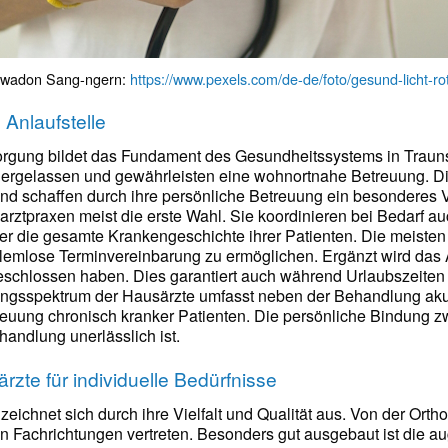
Puwadon Sang-ngern:
https://www.pexels.com/de-de/foto/gesund-licht-ro
 Anlaufstelle
orgung bildet das Fundament des Gesundheitssystems in Trauns
iedergelassen und gewährleisten eine wohnortnahe Betreuung. D
d schaffen durch ihre persönliche Betreuung ein besonderes V
arztpraxen meist die erste Wahl. Sie koordinieren bei Bedarf 
er die gesamte Krankengeschichte ihrer Patienten. Die meisten
blemlose Terminvereinbarung zu ermöglichen. Ergänzt wird da
schlossen haben. Dies garantiert auch während Urlaubszeiten 
ungsspektrum der Hausärzte umfasst neben der Behandlung ak
euung chronisch kranker Patienten. Die persönliche Bindung zwi
ehandlung unerlässlich ist.
ärzte für individuelle Bedürfnisse
zeichnet sich durch ihre Vielfalt und Qualität aus. Von der Orth
n Fachrichtungen vertreten. Besonders gut ausgebaut ist die a