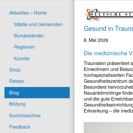
Aktuelles – Home
Städte und Gemeinden
Gesund in Traun
Bundesländer
8. Mai 2026
Regionen
Die medizinische Vi
Kurorte
Traunstein präsentiert 
Einwohnern und Besuche
Shop
hochspezialisierten Fa
Gesundheitszentrum der
Reisen
Besonders hervorzuhebe
Blog
Neuankömmlinge finden 
und die gute Erreichbar
Bildung
Gesundheitseinrichtung
Erkrankung – die mediz
Suchmaschine
Feedback