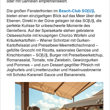
oder mit Garnelen empfehlenswert.
Die großen Fensterfronten im
Beach-Club SO[U]L
bieten einen einzigartigen Blick auf das Meer über drei
Ebenen. Direkt in der Düne gelegen ist das SO[U]L die
perfekte Kulisse für unbeschwerte Momente des
Genießens. Auf der Speisekarte stehen gebratene
Ostseescholle mit knusprigen Chorizo Würfeln und
Kräuterkartoffeln – Wiener Schnitzel mit Gurken-
Kartoffelsalat und Preiselbeer-Meerrettichschmand –
gefüllte Gnocchi mit Ricotta, saisonales Gemüse und
Kirschtomaten – SO[U]L Burger mit Preiselbeerketchup,
Romanasalat, Tomate, rote Zwiebeln, Gewürzgurken
und Pommes – und zum Dessert gegrillter Pfirsich mit
Joghurteis und Limettenzucker und Haselnussbrownie
mit Schoko-Karamell-Sauce und Bananeneis.