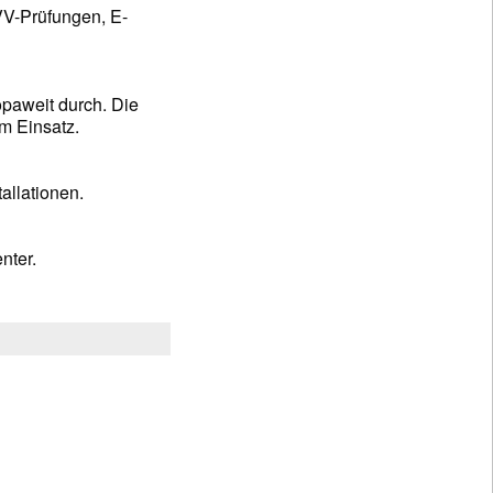
VV-Prüfungen, E-
paweit durch. Die
im Einsatz.
allationen.
nter.