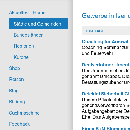
Aktuelles – Home
Gewerbe in Iserl
Städte und Gemeinden
HOMEPAGE
Bundesländer
Coaching für Auswahl
Regionen
Coaching-Seminar zur V
und Feuerwehr
Kurorte
Der Iserlohner Urnenh
Shop
Der Urnenhersteller Urns
genannt Urncapes. Dies
Reisen
Bestattungszubehör un
Blog
Detektei Sicherheit G
Unsere Privatdetektive 
Bildung
gerichtsverwertbaren B
Aufgabengebiet der Det
Suchmaschine
Ehe. Das Aufgabenspekt
Feedback
Firma B+M Blumenbe