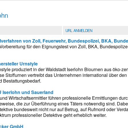
ohn
URL ANMELDEN
verfahren von Zoll, Feuerwehr, Bundespolizei, BKA, Bund
orbereitung für den Eignungstest von Zoll, BKA, Bundespolize
ersteller Urnstyle
tyle produziert in der Waldstadt Iserlohn Biournen aus öko-zertif
e Stoffurnen vertreibt das Unternehmen international über den
d Bestattungsbedarf.
U Iserlohn und Sauerland
und Wirtschaftsermittler führen professionelle Ermittlungen durc
eweise, die zur Überführung eines Täters notwendig sind. Dabe
ektive bundesweit nicht nur auf Betrug, auf Rufmord oder Verda
rum professioneller Detektive geht erheblich weiter.
cker GmbH