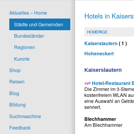
Aktuelles – Home
Hotels in Kaisers
Städte und Gemeinden
HOMEPAGE
Bundesländer
Kaiserslautern
( 1 )
Regionen
Hoheneckert
Kurorte
Shop
Kaiserslautern
Reisen
Hotel-Restaurant 
Die Zimmer im 3-Sterne
Blog
kostenfreiem WLAN ausg
eine Auswahl an Geträ
Bildung
serviert.
Suchmaschine
Blechhammer
Am Blechhammer
Feedback