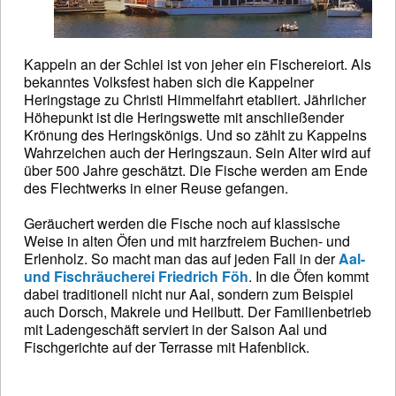
Kappeln an der Schlei ist von jeher ein Fischereiort. Als
bekanntes Volksfest haben sich die Kappelner
Heringstage zu Christi Himmelfahrt etabliert. Jährlicher
Höhepunkt ist die Heringswette mit anschließender
Krönung des Heringskönigs. Und so zählt zu Kappelns
Wahrzeichen auch der Heringszaun. Sein Alter wird auf
über 500 Jahre geschätzt. Die Fische werden am Ende
des Flechtwerks in einer Reuse gefangen.
Geräuchert werden die Fische noch auf klassische
Weise in alten Öfen und mit harzfreiem Buchen- und
Erlenholz. So macht man das auf jeden Fall in der
Aal-
und Fischräucherei Friedrich Föh
. In die Öfen kommt
dabei traditionell nicht nur Aal, sondern zum Beispiel
auch Dorsch, Makrele und Heilbutt. Der Familienbetrieb
mit Ladengeschäft serviert in der Saison Aal und
Fischgerichte auf der Terrasse mit Hafenblick.