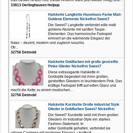
Das Gestell ist aus Holz (neuer Anstrich wäre jetzt wieder nötig) und...
33813 Oerlinghausen Helpup
Halskette Langkette Haselnuss-Farbe Matt-
Goldene Elemente Nickelfrei Sweet7
Die Sweet7 Langkette verbindet edle matt-
goldene Akzente mit sanften Taupe-
Elementen. Das harmonische Farbspiel
erinnert an die wärmende Eleganz der
Natur – dezent, modern und zugleich luxuriös.
Ob...
32756 Detmold
Halskette Goldfarben mit große gestreifte
Pinke Glieder Nickelfrei Sweet7
Diese extravagante Halskette in
Goldoptik begeistert mit ihren großen,
gestreiften Gliedern in leuchtendem Pink. Das
kräftige Farbspiel trifft auf edlen Glanz und
macht die Kette zu einem modischen...
32756 Detmold
Halskette Kurzkette Große industrial Style
Glieder in Goldfarben Sweet7 Nickelfrei
Die Sweet7 Kurzkette setzt mit ihren großen
Gliedern im Industrial-Style ein starkes
Fashion-Statement. In
edler Goldoptik gehalten, verbindet sie
urbane Coolness mit moderner Eleganz – kraftvoll,...