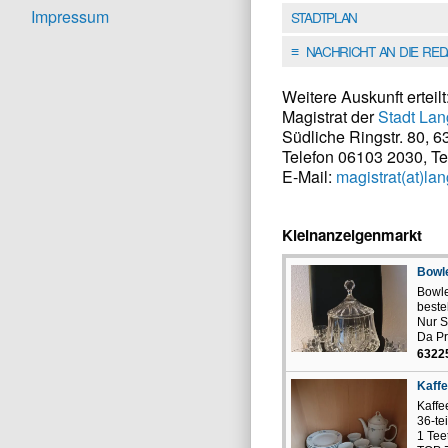
Impressum
STADTPLAN
NACHRICHT AN DIE RE
≡
Weitere Auskunft erteilt
Magistrat der
Stadt La
Südliche Ringstr. 80, 
Telefon 06103 2030, T
E-Mail:
magistrat(at)la
Kleinanzeigenmarkt
Bowle
Bowle
beste
Nur S
Da Pr
6322
Kaff
Kaffe
36-te
1 Tee