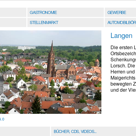
GASTRONOMIE
GEWERBE
STELLENMARKT
AUTOMOBILBÖR
Langen
Die ersten 
Ortsbezeich
Schenkungs
Lorsch. Die
Herren und 
Maigerichts
bewegten Ze
und der Vi
4.0
BÜCHER, CDS, VIDEOS...