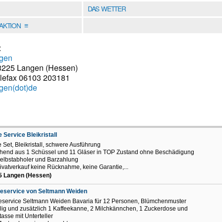
DAS WETTER
DAKTION
≡
:
ngen
63225 Langen (Hessen)
elefax 06103 203181
ngen(dot)de
 Service Bleikristall
 Set, Bleikristall, schwere Ausführung
hend aus 1 Schüssel und 11 Gläser in TOP Zustand ohne Beschädigung
elbstabholer und Barzahlung
ivatverkauf keine Rücknahme, keine Garantie,...
5 Langen (Hessen)
eeservice von Seltmann Weiden
eservice Seltmann Weiden Bavaria für 12 Personen, Blümchenmuster
ilig und zusätzlich 1 Kaffeekanne, 2 Milchkännchen, 1 Zuckerdose und
tasse mit Unterteller