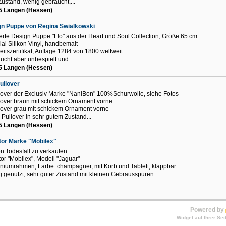
ustand, wenig gebraucht,...
5 Langen (Hessen)
gn Puppe von Regina Swialkowski
ierte Design Puppe "Flo" aus der Heart und Soul Collection, Größe 65 cm
ial Silikon Vinyl, handbemalt
eitszertifikat, Auflage 1284 von 1800 weltweit
ucht aber unbespielt und...
5 Langen (Hessen)
ullover
lover der Exclusiv Marke "NaniBon" 100%Schurwolle, siehe Fotos
lover braun mit schickem Ornament vorne
lover grau mit schickem Ornament vorne
 Pullover in sehr gutem Zustand...
5 Langen (Hessen)
tor Marke "Mobilex"
 Todesfall zu verkaufen
tor "Mobilex", Modell "Jaguar"
niumrahmen, Farbe: champagner, mit Korb und Tablett, klappbar
 genutzt, sehr guter Zustand mit kleinen Gebrausspuren
Powered by
Widget auf Ihrer Sei