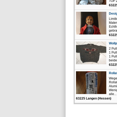
TOP Z
6322
Desi
Limit
Mater
Echth
gebra
6322
Wollp
2 Pul
1 Pul
1 Pul
beide
6322
Rolla
Wegen
Rolla
Alumi
Wenig
alle...
63225 Langen (Hessen)