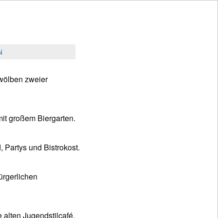
N
wölben zweier
it großem Biergarten.
 Partys und Bistrokost.
ürgerlichen
 alten Jugendstilcafé.