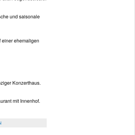
ische und saisonale
f einer ehemaligen
ziger Konzerthaus.
rant mit Innenhof.
N