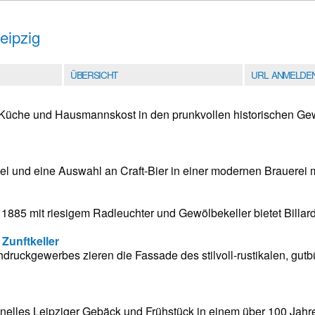
eipzig
ÜBERSICHT
URL ANMELDE
üche und Hausmannskost in den prunkvollen historischen Ge
l und eine Auswahl an Craft-Bier in einer modernen Brauerei m
1885 mit riesigem Radleuchter und Gewölbekeller bietet Billard,
 Zunftkeller
druckgewerbes zieren die Fassade des stilvoll-rustikalen, gutb
onelles Leipziger Gebäck und Frühstück in einem über 100 Jahre