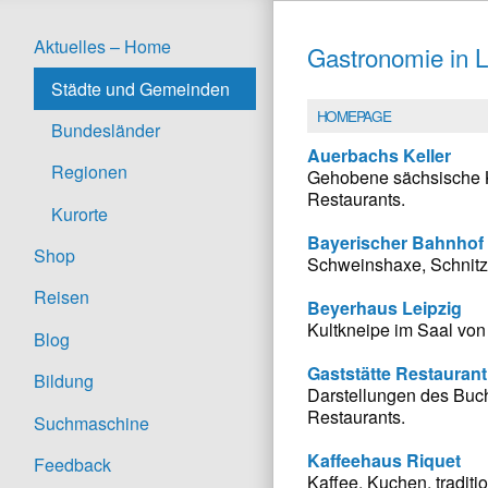
Aktuelles – Home
Gastronomie in L
Städte und Gemeinden
HOMEPAGE
Bundesländer
Auerbachs Keller
Regionen
Gehobene sächsische K
Restaurants.
Kurorte
Bayerischer Bahnhof
Shop
Schweinshaxe, Schnitze
Reisen
Beyerhaus Leipzig
Kultkneipe im Saal von 
Blog
Gaststätte Restaurant
Bildung
Darstellungen des Buch
Restaurants.
Suchmaschine
Kaffeehaus Riquet
Feedback
Kaffee, Kuchen, traditi