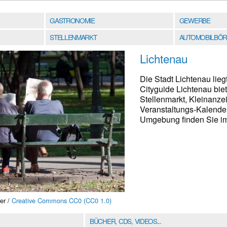
GASTRONOMIE
GEWERBE
STELLENMARKT
AUTOMOBILBÖR
Lichtenau
Die Stadt Lichtenau lieg
Cityguide Lichtenau bie
Stellenmarkt, Kleinanz
Veranstaltungs-Kalender
Umgebung finden Sie im 
er /
Creative Commons CC0 (CC0 1.0)
BÜCHER, CDS, VIDEOS...