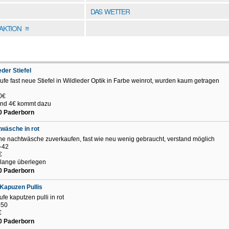
DAS WETTER
DAKTION
≡
eder Stiefel
ufe fast neue Stiefel in Wildleder Optik in Farbe weinrot, wurden kaum getragen
0€
and 4€ kommt dazu
0 Paderborn
wäsche in rot
e nachtwäsche zuverkaufen, fast wie neu wenig gebraucht, verstand möglich
-42
€
 lange überlegen
0 Paderborn
Kapuzen Pullis
ufe kaputzen pulli in rot
-50
€
0 Paderborn