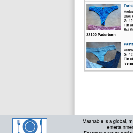
Farbi
Verka
Blau 
Gr 42
Für a
Bei G
33100 Paderborn
Paste
Verka
Gr 4
Für a
3310
Mashable is a global, m
entertainme
For more queries and n