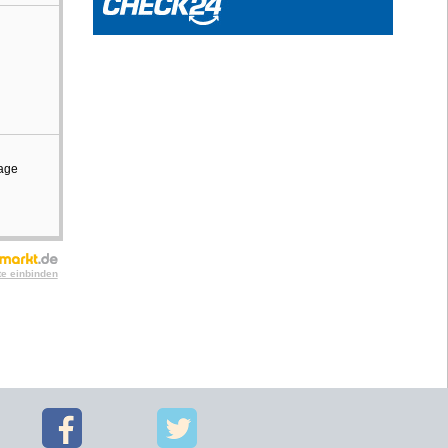
rage
te einbinden