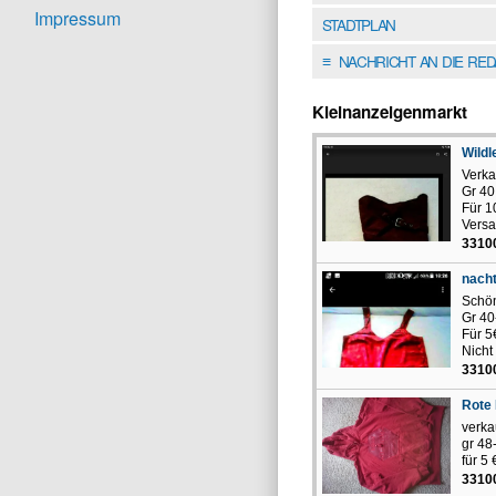
Impressum
STADTPLAN
NACHRICHT AN DIE RE
≡
Kleinanzeigenmarkt
Wildl
Verka
Gr 40
Für 1
Vers
3310
nacht
Schön
Gr 40
Für 5
Nicht
3310
Rote 
verka
gr 48
für 5 
3310