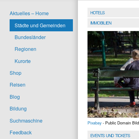
HOTELS
Aktuelles – Home
IMMOBILIEN
Städte und Gemeinden
Bundesländer
Regionen
Kurorte
Shop
Reisen
Blog
Bildung
Suchmaschine
Pixabay
- Public Domain Bild
Feedback
EVENTS UND TICKETS