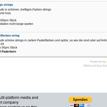
ge strings
ufe in schönen, kreftigen,Farben strings
und rosa
b5€pro Stück
efallen nicht lange warten
llfarben string
ufe schöne strings in zartem Pastellfarben und spitze ,so wie die sind oder auf Anf
2-44
b 5€pro Stück
0 Paderborn
Powered by
Widget auf Ihrer Sei
ulti-platform media and
nt company
ews contact us on this