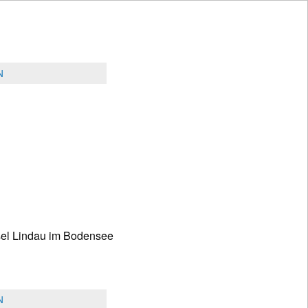
N
nsel Lindau im Bodensee
N