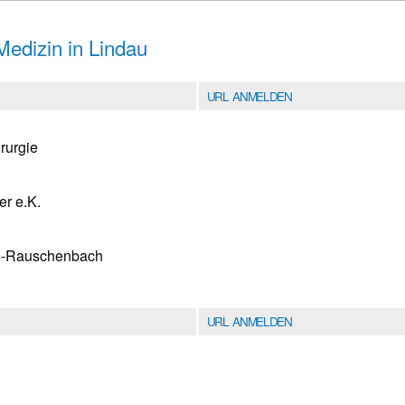
edizin in Lindau
URL ANMELDEN
irurgie
er e.K.
ein-Rauschenbach
URL ANMELDEN