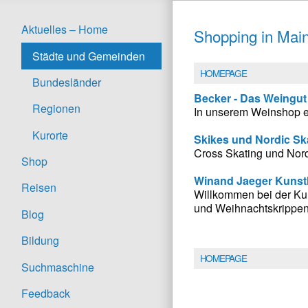
Aktuelles – Home
Shopping in Mai
Städte und Gemeinden
HOMEPAGE
Bundesländer
Becker - Das Weingut
Regionen
In unserem Weinshop er
Kurorte
Skikes und Nordic Sk
Cross Skating und Nor
Shop
Winand Jaeger Kuns
Reisen
Willkommen bei der Kun
und Weihnachtskrippen
Blog
Bildung
HOMEPAGE
Suchmaschine
Feedback