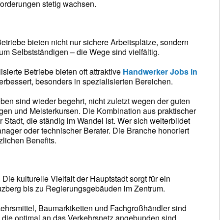
forderungen stetig wachsen.
triebe bieten nicht nur sichere Arbeitsplätze, sondern
m Selbstständigen – die Wege sind vielfältig.
sierte Betriebe bieten oft attraktive
Handwerker Jobs in
erbessert, besonders in spezialisierten Bereichen.
n sind wieder begehrt, nicht zuletzt wegen der guten
gen und Meisterkursen. Die Kombination aus praktischer
 Stadt, die ständig im Wandel ist. Wer sich weiterbildet
manager oder technischer Berater. Die Branche honoriert
lichen Benefits.
e kulturelle Vielfalt der Hauptstadt sorgt für ein
euzberg bis zu Regierungsgebäuden im Zentrum.
erkehrsmittel, Baumarktketten und Fachgroßhändler sind
 die optimal an das Verkehrsnetz angebunden sind.