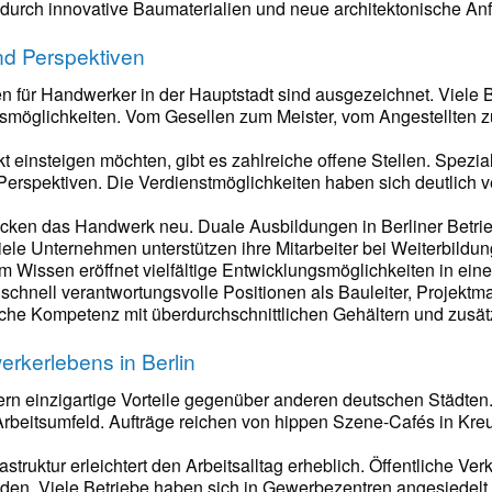
e durch innovative Baumaterialien und neue architektonische An
nd Perspektiven
n für Handwerker in der Hauptstadt sind ausgezeichnet. Viele Be
egsmöglichkeiten. Vom Gesellen zum Meister, vom Angestellten zu
kt einsteigen möchten, gibt es zahlreiche offene Stellen. Speziali
 Perspektiven. Die Verdienstmöglichkeiten haben sich deutlich v
en das Handwerk neu. Duale Ausbildungen in Berliner Betriebe
e Unternehmen unterstützen ihre Mitarbeiter bei Weiterbildun
m Wissen eröffnet vielfältige Entwicklungsmöglichkeiten in einer
et schnell verantwortungsvolle Positionen als Bauleiter, Projekt
he Kompetenz mit überdurchschnittlichen Gehältern und zusätz
erkerlebens in Berlin
rn einzigartige Vorteile gegenüber anderen deutschen Städten. Di
rbeitsumfeld. Aufträge reichen von hippen Szene-Cafés in Kr
astruktur erleichtert den Arbeitsalltag erheblich. Öffentliche V
en. Viele Betriebe haben sich in Gewerbezentren angesiedelt,