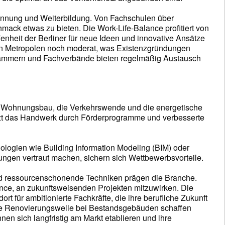
pannung und Weiterbildung. Von Fachschulen über
hmack etwas zu bieten. Die Work-Life-Balance profitiert von
nheit der Berliner für neue Ideen und innovative Ansätze
ren Metropolen noch moderat, was Existenzgründungen
, Kammern und Fachverbände bieten regelmäßig Austausch
er Wohnungsbau, die Verkehrswende und die energetische
tützt das Handwerk durch Förderprogramme und verbesserte
logien wie Building Information Modeling (BIM) oder
ungen vertraut machen, sichern sich Wettbewerbsvorteile.
und ressourcenschonende Techniken prägen die Branche.
hance, an zukunftsweisenden Projekten mitzuwirken. Die
t für ambitionierte Fachkräfte, die ihre berufliche Zukunft
ie Renovierungswelle bei Bestandsgebäuden schaffen
en sich langfristig am Markt etablieren und ihre