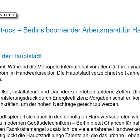
rt-ups – Berlins boomender Arbeitsmarkt für 
der Hauptstadt
ant. Während die Metropole international vor allem für ihre dyna
om im Handwerkssektor. Die Hauptstadt verzeichnet seit Jahren 
.
iker, Installateure und Dachdecker erleben goldene Zeiten. Die
isierungsdruck durch Energieeffizienz-Vorgaben schaffen kon
hkräften, um der hohen Nachfrage gerecht zu werden.
tadt spiegelt sich auch in den benötigten Handwerksberufen wid
zu modernen Gebäudetechnikern – Berlin bietet Chancen für na
den Fachkräftemangel zusätzlich, da viele erfahrene Handwer
itig lockt die Hauptstadt junge Talente an, die das urbane Lebe