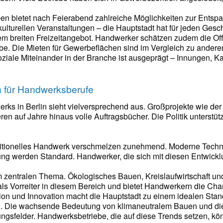
en bietet nach Feierabend zahlreiche Möglichkeiten zur Ents
kulturellen Veranstaltungen – die Hauptstadt hat für jeden Gesc
 breiten Freizeitangebot. Handwerker schätzen zudem die Offe
rbe. Die Mieten für Gewerbeflächen sind im Vergleich zu ande
oziale Miteinander in der Branche ist ausgeprägt – Innungen
n für Handwerksberufe
rks in Berlin sieht vielversprechend aus. Großprojekte wie d
eren auf Jahre hinaus volle Auftragsbücher. Die Politik unters
aditionelles Handwerk verschmelzen zunehmend. Moderne Techno
rung werden Standard. Handwerker, die sich mit diesen Entwickl
m zentralen Thema. Ökologisches Bauen, Kreislaufwirtschaft 
h als Vorreiter in diesem Bereich und bietet Handwerkern die C
on und Innovation macht die Hauptstadt zu einem idealen Standor
en. Die wachsende Bedeutung von klimaneutralem Bauen und d
ngsfelder. Handwerksbetriebe, die auf diese Trends setzen, könn