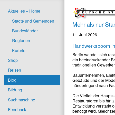
Aktuelles – Home
Städte und Gemeinden
Mehr als nur Sta
Bundesländer
11. Juni 2026
Regionen
Handwerksboom in 
Kurorte
Berlin wandelt sich ras
ein beeindruckender Bo
Shop
traditionellen Gewerken
Reisen
Bauunternehmen, Elektr
Blog
Gebäude und der Modern
händeringend nach Fac
Bildung
Die Vielfalt der Haupts
Suchmaschine
Restauratoren bis hin 
Entwicklung verstärkt 
Feedback
benötigt wird. Gleichze