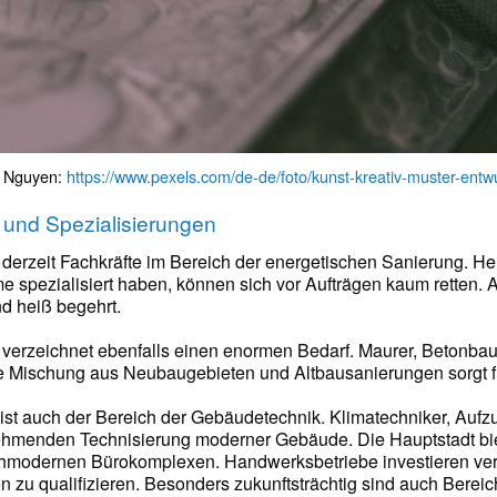
c Nguyen:
https://www.pexels.com/de-de/foto/kunst-kreativ-muster-ent
 und Spezialisierungen
 derzeit Fachkräfte im Bereich der energetischen Sanierung. H
 spezialisiert haben, können sich vor Aufträgen kaum retten. A
d heiß begehrt.
erzeichnet ebenfalls einen enormen Bedarf. Maurer, Betonbau
Die Mischung aus Neubaugebieten und Altbausanierungen sorgt 
 ist auch der Bereich der Gebäudetechnik. Klimatechniker, Au
nehmenden Technisierung moderner Gebäude. Die Hauptstadt biete
modernen Bürokomplexen. Handwerksbetriebe investieren verstär
en zu qualifizieren. Besonders zukunftsträchtig sind auch Ber