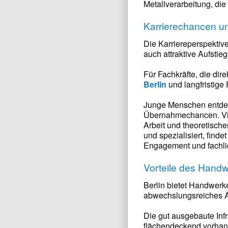
Metallverarbeitung, di
Karrierechancen u
Die Karriereperspektive
auch attraktive Aufsti
Für Fachkräfte, die dire
Berlin
und langfristige
Junge Menschen entdeck
Übernahmechancen. Viel
Arbeit und theoretische
und spezialisiert, find
Engagement und fachlic
Vorteile des Handw
Berlin bietet Handwerke
abwechslungsreiches A
Die gut ausgebaute Infr
flächendeckend vorhand