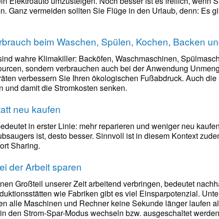
in Elektroauto umzusteigen. Noch besser ist es freilich, wenn S
en. Ganz vermeiden sollten Sie Flüge in den Urlaub, denn: Es g
rbrauch beim Waschen, Spülen, Kochen, Backen un
sind wahre Klimakiller: Backöfen, Waschmaschinen, Spülmaschi
sourcen, sondern verbrauchen auch bei der Anwendung Unmeng
ten verbessern Sie Ihren ökologischen Fußabdruck. Auch die I
n und damit die Stromkosten senken.
tatt neu kaufen
deutet in erster Linie: mehr reparieren und weniger neu kaufen
bsaugers ist, desto besser. Sinnvoll ist in diesem Kontext zud
rt Sharing.
ei der Arbeit sparen
nen Großteil unserer Zeit arbeitend verbringen, bedeutet nachh
duktionsstätten wie Fabriken gibt es viel Einsparpotenzial. Un
en alle Maschinen und Rechner keine Sekunde länger laufen als
h in den Strom-Spar-Modus wechseln bzw. ausgeschaltet werden