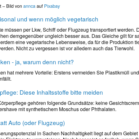
t – Bild von
annca
auf
Pixabay
aisonal und wenn möglich vegetarisch
te müssen per Lkw, Schiff oder Flugzeug transportiert werden. 
hen demgegenüber ungleich besser aus. Das Gleiche gilt für s
erdem eine vegetarische Lebensweise, da für die Produktion t
rden. Nicht zu vergessen ist vor alledem auch das Tierwohl.
nken - ja, warum denn nicht?
en hat mehrere Vorteile: Erstens vermeiden Sie Plastikmüll und
fällt.
flege: Diese Inhaltsstoffe bitte meiden
Körperpflege gehören folgende Grundsätze: keine Gesichtscreme 
ershave mit synthetischem Moschus oder Phthalaten.
att Auto (oder Flugzeug)
rungspotenzial in Sachen Nachhaltigkeit liegt auf dem Gebiet de