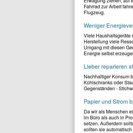
Erwägung ziehen, auf e
Fahrrad zur Arbeit fahr
Flugzeug.
Weniger Energieve
Viele Haushaltsgeräte 
Herstellung viele Res
Umgang mit diesen Gerä
Energie selbst erzeuge
Lieber reparieren s
Nachhaltiger Konsum be
Kühlschranks oder Stau
Gegenständen - Stichwo
Papier und Strom b
Da wir als Menschen ei
im Büro als auch in Pro
setzen. Außerdem sollt
sollten sie automatisc