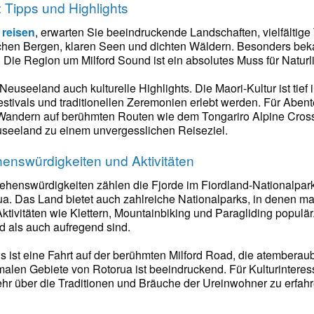
 Tipps und Highlights
reisen
, erwarten Sie beeindruckende Landschaften, vielfältige 
schen Bergen, klaren Seen und dichten Wäldern. Besonders bek
 Die Region um Milford Sound ist ein absolutes Muss für Naturl
Neuseeland auch kulturelle Highlights. Die Maori-Kultur ist tie
tivals und traditionellen Zeremonien erlebt werden. Für Abente
Wandern auf berühmten Routen wie dem Tongariro Alpine Crossin
eeland zu einem unvergesslichen Reiseziel.
henswürdigkeiten und Aktivitäten
henswürdigkeiten zählen die Fjorde im Fiordland-Nationalpark,
a. Das Land bietet auch zahlreiche Nationalparks, in denen ma
ktivitäten wie Klettern, Mountainbiking und Paragliding populä
 als auch aufregend sind.
s ist eine Fahrt auf der berühmten Milford Road, die atemberau
alen Gebiete von Rotorua ist beeindruckend. Für Kulturinteress
r über die Traditionen und Bräuche der Ureinwohner zu erfahr