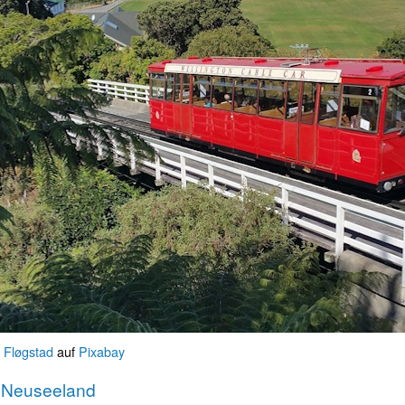
 Fløgstad
auf
Pixabay
r Neuseeland