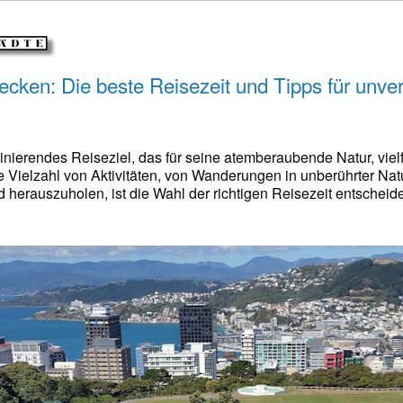
cken: Die beste Reisezeit und Tipps für unver
zinierendes Reiseziel, das für seine atemberaubende Natur, vi
ne Vielzahl von Aktivitäten, von Wanderungen in unberührter Na
herauszuholen, ist die Wahl der richtigen Reisezeit entscheide