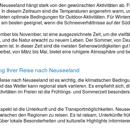
r Neuseeland hängt stark von den gewünschten Aktivitäten ab. 
l. In diesem Zeitraum sind die Temperaturen angenehm warm, und
eten optimale Bedingungen für Outdoor-Aktivitäten. Für Winter
 am besten geeignet, wenn die Schneeverhältnisse auf der Südi
ember bis November, ist eine ausgezeichnete Zeit, um die vielf
, und die Natur erwacht zu neuem Leben. Der Sommer, von Dezem
arm ist. In dieser Zeit sind die meisten Sehenswürdigkeiten gut 
erbst, von März bis Mai, bietet eine ruhigere Atmosphäre und b
ung Ihrer Reise nach Neuseeland
Reise nach Neuseeland ist es wichtig, die klimatischen Bedingu
nd das Wetter kann regional stark variieren. Es empfiehlt sich, 
ivitäten im Freien ist die Frühlings- und Sommerzeit besonders
Aspekt ist die Unterkunft und die Transportmöglichkeiten. Neus
 zwischen den Regionen zu reisen. Es ist ratsam, Unterkünfte fr
ber lokale Besonderheiten und kulturelle Highlights informiere