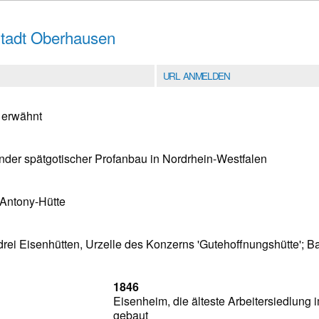
Stadt Oberhausen
URL ANMELDEN
s erwähnt
der spätgotischer Profanbau in Nordrhein-Westfalen
 Antony-Hütte
ei Eisenhütten, Urzelle des Konzerns 'Gutehoffnungshütte'; 
1846
Eisenheim, die älteste Arbeitersiedlung 
gebaut