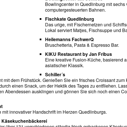
Bowlingcenter in Quedlinburg mit sechs
computergesteuerten Bahnen.
Fischkate Quedlinburg
Das urige, mit Fischernetzen und Schiff
Lokal serviert Matjes, Fischsuppe und Ba
Heilemanns FachwerQ
Bruschetteria, Pasta & Espresso Bar.
KIKU Restaurant by Jan Fribus
Eine kreative Fusion-Küche, basierend a
asiatischer Klassik.
Schiller´s
t mit dem Frühstück. Genießen Sie ein frisches Croissant zum 
urch einen Snack, um der Hektik des Tages zu entfliehen. La
en Abendessen ausklingen und gönnen Sie sich noch einen Coc
nt
it innovativer Handschrift im Herzen Quedlinburgs.
 & Käsekuchenbäckerei
 der über 131 verschiedenen ständig frisch gebackenen Käsekuc