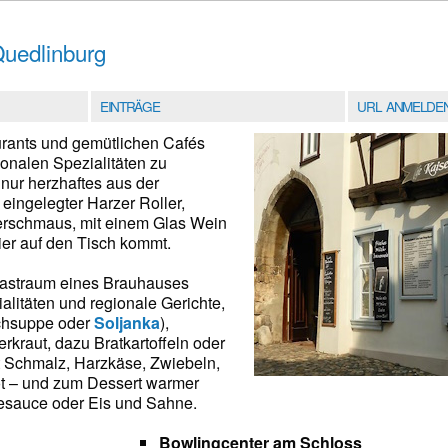
Quedlinburg
EINTRÄGE
URL ANMELDE
rants und gemütlichen Cafés
ionalen Spezialitäten zu
 nur herzhaftes aus der
eingelegter Harzer Roller,
erschmaus, mit einem Glas Wein
ier auf den Tisch kommt.
astraum eines Brauhauses
alitäten und regionale Gerichte,
chsuppe oder
Soljanka
),
kraut, dazu Bratkartoffeln oder
it Schmalz, Harzkäse, Zwiebeln,
t – und zum Dessert warmer
lesauce oder Eis und Sahne.
Bowlingcenter am Schloss