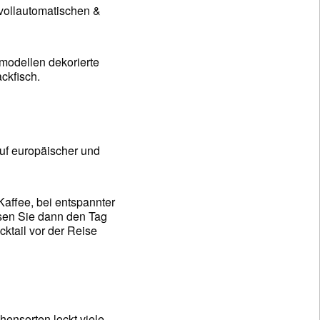
 vollautomatischen &
smodellen dekorierte
ckfisch.
uf europäischer und
Kaffee, bei entspannter
ssen Sie dann den Tag
ktail vor der Reise
hensorten lockt viele