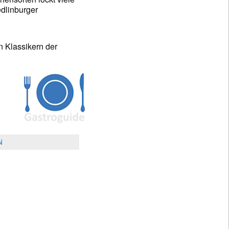
dlinburger
n Klassikern der
N