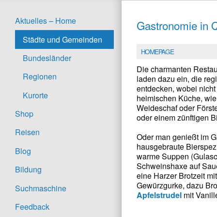
Aktuelles – Home
Gastronomie in 
Städte und Gemeinden
HOMEPAGE
Bundesländer
Die charmanten Restau
Regionen
laden dazu ein, die reg
entdecken, wobei nicht
Kurorte
heimischen Küche, wie 
Weideschaf oder Först
Shop
oder einem zünftigen B
Reisen
Oder man genießt im G
hausgebraute Bierspezi
Blog
warme Suppen (Gulas
Schweinshaxe auf Sauer
Bildung
eine Harzer Brotzeit m
Gewürzgurke, dazu Bro
Suchmaschine
Apfelstrudel
mit Vanil
Feedback