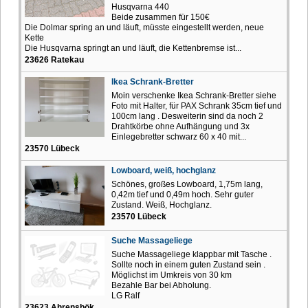
Husqvarna 440
Beide zusammen für 150€
Die Dolmar spring an und läuft, müsste eingestellt werden, neue
Kette
Die Husqvarna springt an und läuft, die Kettenbremse ist...
23626 Ratekau
Ikea Schrank-Bretter
Moin verschenke Ikea Schrank-Bretter siehe
Foto mit Halter, für PAX Schrank 35cm tief und
100cm lang . Desweiterin sind da noch 2
Drahtkörbe ohne Aufhängung und 3x
Einlegebretter schwarz 60 x 40 mit...
23570 Lübeck
Lowboard, weiß, hochglanz
Schönes, großes Lowboard, 1,75m lang,
0,42m tief und 0,49m hoch. Sehr guter
Zustand. Weiß, Hochglanz.
23570 Lübeck
Suche Massageliege
Suche Massageliege klappbar mit Tasche .
Sollte noch in einem guten Zustand sein .
Möglichst im Umkreis von 30 km
Bezahle Bar bei Abholung.
LG Ralf
23623 Ahrensbök