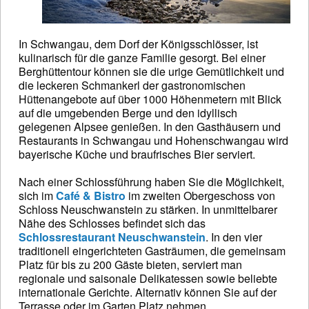
In Schwangau, dem Dorf der Königsschlösser, ist
kulinarisch für die ganze Familie gesorgt. Bei einer
Berghüttentour können sie die urige Gemütlichkeit und
die leckeren Schmankerl der gastronomischen
Hüttenangebote auf über 1000 Höhenmetern mit Blick
auf die umgebenden Berge und den idyllisch
gelegenen Alpsee genießen. In den Gasthäusern und
Restaurants in Schwangau und Hohenschwangau wird
bayerische Küche und braufrisches Bier serviert.
Nach einer Schlossführung haben Sie die Möglichkeit,
sich im
Café & Bistro
im zweiten Obergeschoss von
Schloss Neuschwanstein zu stärken. In unmittelbarer
Nähe des Schlosses befindet sich das
Schlossrestaurant Neuschwanstein
. In den vier
traditionell eingerichteten Gasträumen, die gemeinsam
Platz für bis zu 200 Gäste bieten, serviert man
regionale und saisonale Delikatessen sowie beliebte
internationale Gerichte. Alternativ können Sie auf der
Terrasse oder im Garten Platz nehmen.