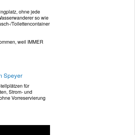
ngplatz, ohne jede
 Wasserwanderer so wie
sch-/Toilettencontainer
nommen, weil IMMER
m Speyer
llplätzen für
en, Strom- und
ohne Vorreservierung