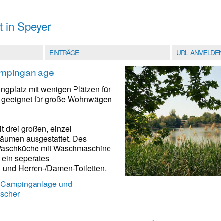
t in Speyer
EINTRÄGE
URL ANMELDE
mpinganlage
ingplatz mit wenigen Plätzen für
 geeignet für große Wohnwägen
t drei großen, einzel
äumen ausgestattet. Des
 Waschküche mit Waschmaschine
 ein seperates
und Herren-/Damen-Toiletten.
- Campinganlage und
ischer