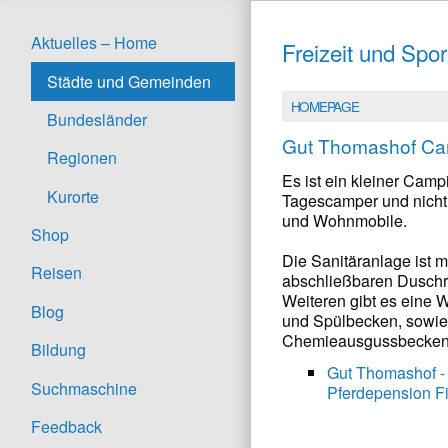
Aktuelles – Home
Freizeit und Spor
Städte und Gemeinden
HOMEPAGE
Bundesländer
Gut Thomashof Ca
Regionen
Es ist ein kleiner Camp
Kurorte
Tagescamper und nicht
und Wohnmobile.
Shop
Die Sanitäranlage ist mi
Reisen
abschließbaren Duschr
Weiteren gibt es eine
Blog
und Spülbecken, sowie
Chemieausgussbecken 
Bildung
Gut Thomashof 
Suchmaschine
Pferdepension F
Feedback