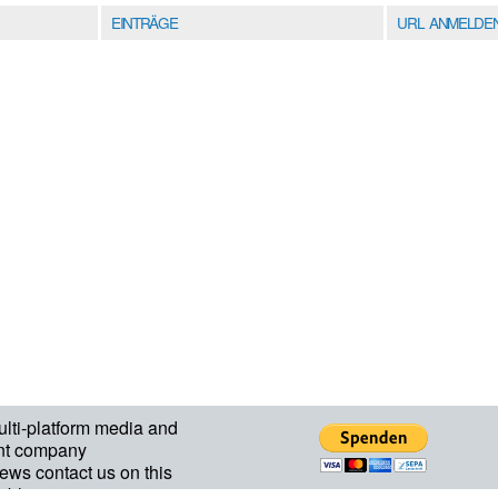
EINTRÄGE
URL ANMELDE
ulti-platform media and
nt company
ews contact us on this
ablepartners.com