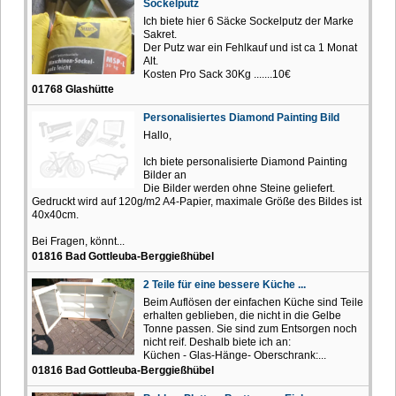
Sockelputz
Ich biete hier 6 Säcke Sockelputz der Marke
Sakret.
Der Putz war ein Fehlkauf und ist ca 1 Monat
Alt.
Kosten Pro Sack 30Kg .......10€
01768 Glashütte
Personalisiertes Diamond Painting Bild
Hallo,
Ich biete personalisierte Diamond Painting
Bilder an
Die Bilder werden ohne Steine geliefert.
Gedruckt wird auf 120g/m2 A4-Papier, maximale Größe des Bildes ist
40x40cm.
Bei Fragen, könnt...
01816 Bad Gottleuba-Berggießhübel
2 Teile für eine bessere Küche ...
Beim Auflösen der einfachen Küche sind Teile
erhalten geblieben, die nicht in die Gelbe
Tonne passen. Sie sind zum Entsorgen noch
nicht reif. Deshalb biete ich an:
Küchen - Glas-Hänge- Oberschrank:...
01816 Bad Gottleuba-Berggießhübel