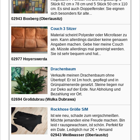
Stück 62 cm x 78 cm und 5 Stück 50 cm x 110
cm. Es sind auch Doppelfenster. Sie eignen
sich besonders für alte...
02943 Boxberg (Oberlausitz)
Couch 3 Sitzer
Material scheint Polyester oder Microfaser zu
sein. Kann allerdings darüber keine genauen
Angaben machen. Gebe hier meine Couch
ab. Müsste allerdings mal gereinigt werden.
Sie ist sehr bequem und hat...
02977 Hoyerswerda
Drachenbaum
Verkaufe meinen Drachenbaum ohne
Übertopf. Er ist 1m hoch, gepflegt und in
Grünpalmenerde gesetzt. Steine liegen nur
zur Deko auf der Erde. Nur Abholung und
Bezahlung vor Ort.
02694 Großdubrau (Wulka Dubrawa)
Rockhose Größe S/M
Ist wie neu, schade zum vergschmeißen.
Möchte jemanden eine Freude machen. Bin
leid r rausgewachsen, ist schön. Perfekt für
ein Date. Lediglich nur 2€ + Versand
02943 Weißwasser (Oberlausitz)