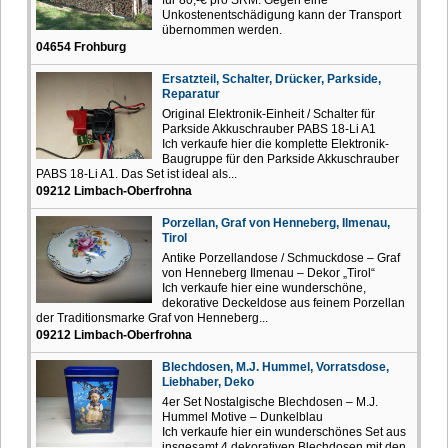
Unkostenentschädigung kann der Transport
übernommen werden.
04654 Frohburg
Ersatzteil, Schalter, Drücker, Parkside,
Reparatur
Original Elektronik-Einheit / Schalter für
Parkside Akkuschrauber PABS 18-Li A1
Ich verkaufe hier die komplette Elektronik-
Baugruppe für den Parkside Akkuschrauber
PABS 18-Li A1. Das Set ist ideal als...
09212 Limbach-Oberfrohna
Porzellan, Graf von Henneberg, Ilmenau,
Tirol
Antike Porzellandose / Schmuckdose – Graf
von Henneberg Ilmenau – Dekor „Tirol“
Ich verkaufe hier eine wunderschöne,
dekorative Deckeldose aus feinem Porzellan
der Traditionsmarke Graf von Henneberg...
09212 Limbach-Oberfrohna
Blechdosen, M.J. Hummel, Vorratsdose,
Liebhaber, Deko
4er Set Nostalgische Blechdosen – M.J.
Hummel Motive – Dunkelblau
Ich verkaufe hier ein wunderschönes Set aus
insgesamt 4 dekorativen Blechdosen mit den