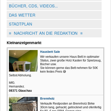
BÜCHER, CDS, VIDEOS...
DAS WETTER
STADTPLAN
≡
NACHRICHT AN DIE REDAKTION
≡
Kleinanzeigenmarkt
Hausbett Sale
Wir verkaufen unsere Haus Bett in optimaler
Status, zwei große Holz Kasten für Spielzeug,
Bücher usw.
Sie können gerne das Bett nehmen für 50€
kein festes Preis 😅
Selbst Abholung.
MfG.
Hernandez.
08371 Glauchau
Brennholz
Verkaufe Restposten an Brennholz Birke
30cm lang, gehackt, getrocknet und ofenfertig
für 80,-€ pro SRM. Gegen eine