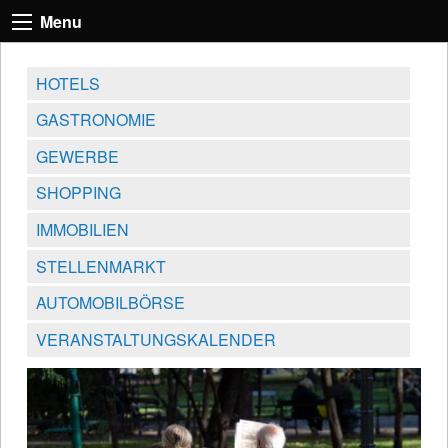
Menu
HOTELS
GASTRONOMIE
GEWERBE
SHOPPING
IMMOBILIEN
STELLENMARKT
AUTOMOBILBÖRSE
VERANSTALTUNGSKALENDER