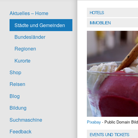
HOTELS
Aktuelles – Home
IMMOBILIEN
Städte und Gemeinden
Bundesländer
Regionen
Kurorte
Shop
Reisen
Blog
Bildung
Suchmaschine
Pixabay
- Public Domain Bild
Feedback
EVENTS UND TICKETS