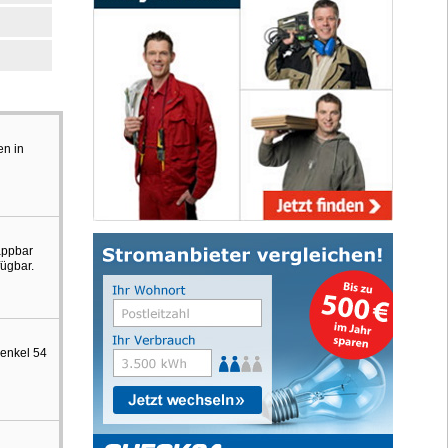
en in
appbar
fügbar.
Henkel 54