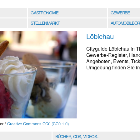
GASTRONOMIE
GEWERBE
STELLENMARKT
AUTOMOBILBÖR
Löbichau
Cityguide Löbichau in T
Gewerbe-Register, Hand
Angeboten, Events, Tick
Umgebung finden Sie im 
er /
Creative Commons CC0 (CC0 1.0)
BÜCHER, CDS, VIDEOS...