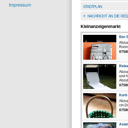
Impressum
STADTPLAN
NACHRICHT AN DIE RE
≡
Kleinanzeigenmarkt
Bar-
Abzug
Ronn
0758
Relax
Abzug
und h
Abzuh
0758
Korb
Abzug
cm.D
0758
Asiat