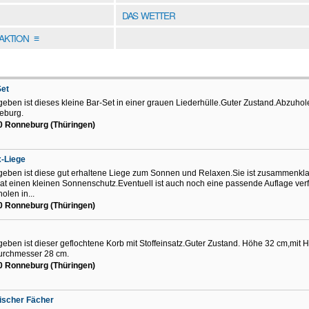
DAS WETTER
DAKTION
≡
Set
eben ist dieses kleine Bar-Set in einer grauen Liederhülle.Guter Zustand.Abzuhol
eburg.
0 Ronneburg (Thüringen)
-Liege
eben ist diese gut erhaltene Liege zum Sonnen und Relaxen.Sie ist zusammenkl
at einen kleinen Sonnenschutz.Eventuell ist auch noch eine passende Auflage ver
olen in...
0 Ronneburg (Thüringen)
eben ist dieser geflochtene Korb mit Stoffeinsatz.Guter Zustand. Höhe 32 cm,mit 
urchmesser 28 cm.
0 Ronneburg (Thüringen)
ischer Fächer