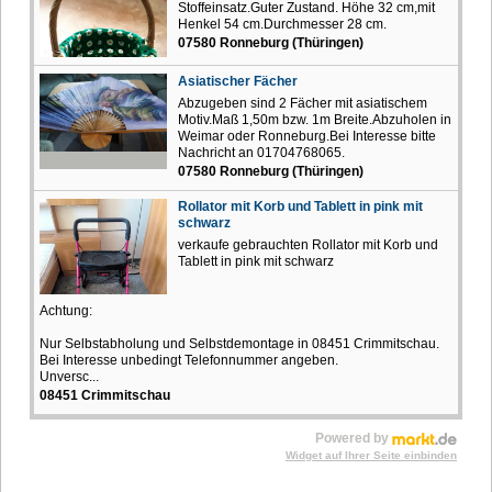
Stoffeinsatz.Guter Zustand. Höhe 32 cm,mit
Henkel 54 cm.Durchmesser 28 cm.
07580 Ronneburg (Thüringen)
Asiatischer Fächer
Abzugeben sind 2 Fächer mit asiatischem
Motiv.Maß 1,50m bzw. 1m Breite.Abzuholen in
Weimar oder Ronneburg.Bei Interesse bitte
Nachricht an 01704768065.
07580 Ronneburg (Thüringen)
Rollator mit Korb und Tablett in pink mit
schwarz
verkaufe gebrauchten Rollator mit Korb und
Tablett in pink mit schwarz
Achtung:
Nur Selbstabholung und Selbstdemontage in 08451 Crimmitschau.
Bei Interesse unbedingt Telefonnummer angeben.
Unversc...
08451 Crimmitschau
Powered by
Widget auf Ihrer Seite einbinden