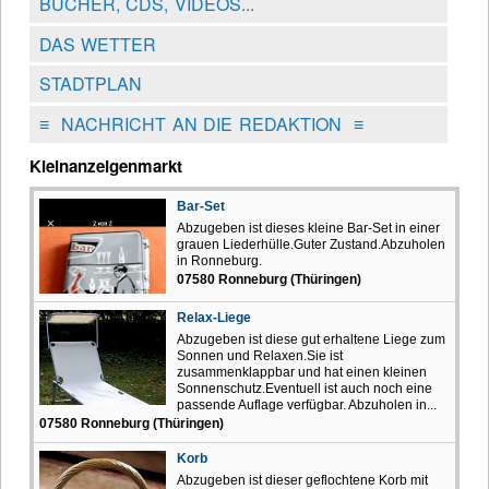
BÜCHER, CDS, VIDEOS...
DAS WETTER
STADTPLAN
≡
NACHRICHT AN DIE REDAKTION
≡
Kleinanzeigenmarkt
Bar-Set
Abzugeben ist dieses kleine Bar-Set in einer
grauen Liederhülle.Guter Zustand.Abzuholen
in Ronneburg.
07580 Ronneburg (Thüringen)
Relax-Liege
Abzugeben ist diese gut erhaltene Liege zum
Sonnen und Relaxen.Sie ist
zusammenklappbar und hat einen kleinen
Sonnenschutz.Eventuell ist auch noch eine
passende Auflage verfügbar. Abzuholen in...
07580 Ronneburg (Thüringen)
Korb
Abzugeben ist dieser geflochtene Korb mit