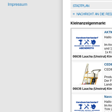
Impressum
STADTPLAN
NACHRICHT AN DIE RE
≡
Kleinanzeigenmarkt
AKTI
Hallo 
Im An
und 1
1x 
06636 Laucha (Unstrut) Ki
CEDI
CEDI
Produ
Der F
Lands
06636 Laucha (Unstrut) Ki
Nass
Hallo
Im An
TVH 2