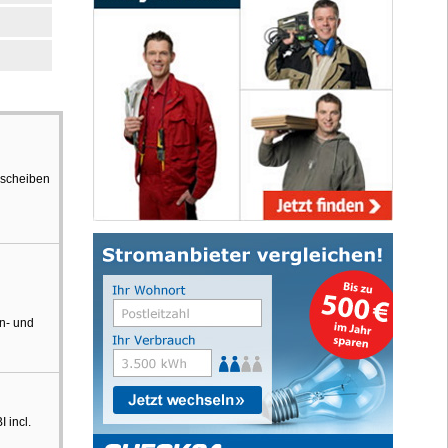
nscheiben
n- und
 incl.