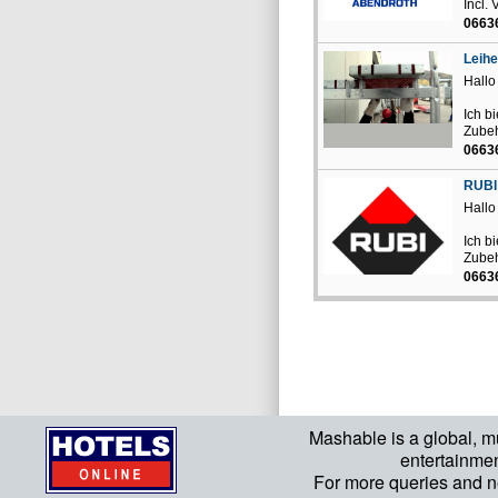
Incl. 
06636
Leihe
Hallo
Ich b
Zubeh
06636
RUBI
Hallo
Ich b
Zubeh
06636
Mashable is a global, m
entertainme
For more queries and n