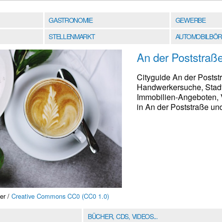
GASTRONOMIE
GEWERBE
STELLENMARKT
AUTOMOBILBÖR
An der Poststraß
Cityguide An der Postst
Handwerkersuche, Stadt
Immobilien-Angeboten, V
in An der Poststraße un
er /
Creative Commons CC0 (CC0 1.0)
BÜCHER, CDS, VIDEOS...