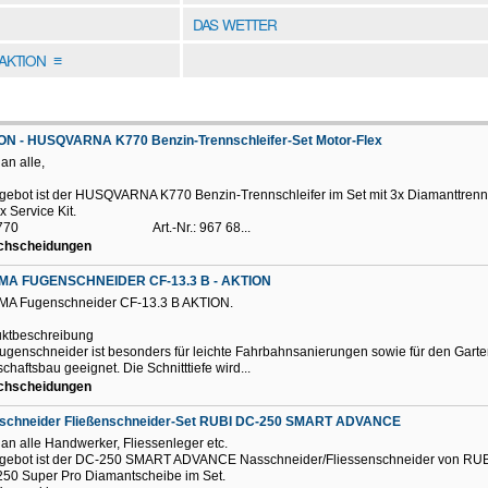
DAS WETTER
DAKTION
≡
ON - HUSQVARNA K770 Benzin-Trennschleifer-Set Motor-Flex
an alle,
gebot ist der HUSQVARNA K770 Benzin-Trennschleifer im Set mit 3x Diamanttren
x Service Kit.
K770 Art.-Nr.: 967 68...
rchscheidungen
MA FUGENSCHNEIDER CF-13.3 B - AKTION
MA Fugenschneider CF-13.3 B AKTION.
ktbeschreibung
ugenschneider ist besonders für leichte Fahrbahnsanierungen sowie für den Garte
chaftsbau geeignet. Die Schnitttiefe wird...
rchscheidungen
schneider Fließenschneider-Set RUBI DC-250 SMART ADVANCE
 an alle Handwerker, Fliessenleger etc.
gebot ist der DC-250 SMART ADVANCE Nasschneider/Fliessenschneider von RUBI
50 Super Pro Diamantscheibe im Set.