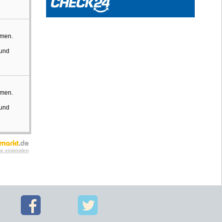
hmen.
 und
hmen.
 und
te einbinden