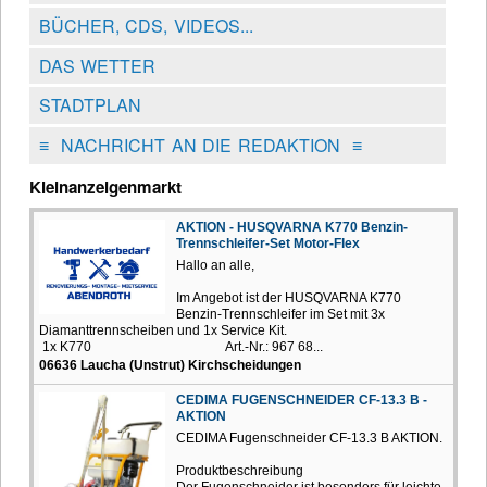
BÜCHER, CDS, VIDEOS...
DAS WETTER
STADTPLAN
≡
NACHRICHT AN DIE REDAKTION
≡
Kleinanzeigenmarkt
AKTION - HUSQVARNA K770 Benzin-
Trennschleifer-Set Motor-Flex
Hallo an alle,
Im Angebot ist der HUSQVARNA K770
Benzin-Trennschleifer im Set mit 3x
Diamanttrennscheiben und 1x Service Kit.
1x K770 Art.-Nr.: 967 68...
06636 Laucha (Unstrut) Kirchscheidungen
CEDIMA FUGENSCHNEIDER CF-13.3 B -
AKTION
CEDIMA Fugenschneider CF-13.3 B AKTION.
Produktbeschreibung
Der Fugenschneider ist besonders für leichte