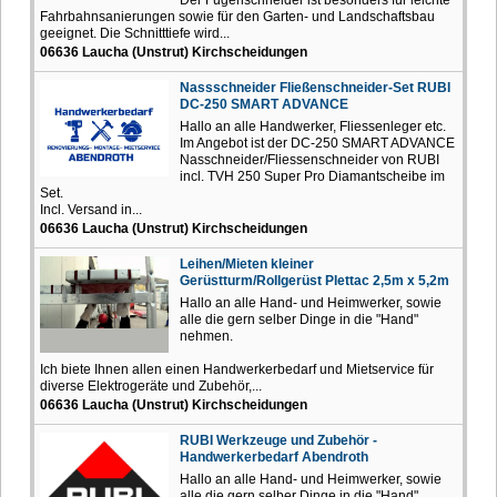
Fahrbahnsanierungen sowie für den Garten- und Landschaftsbau
geeignet. Die Schnitttiefe wird...
06636 Laucha (Unstrut) Kirchscheidungen
Nassschneider Fließenschneider-Set RUBI
DC-250 SMART ADVANCE
Hallo an alle Handwerker, Fliessenleger etc.
Im Angebot ist der DC-250 SMART ADVANCE
Nasschneider/Fliessenschneider von RUBI
incl. TVH 250 Super Pro Diamantscheibe im
Set.
Incl. Versand in...
06636 Laucha (Unstrut) Kirchscheidungen
Leihen/Mieten kleiner
Gerüstturm/Rollgerüst Plettac 2,5m x 5,2m
Hallo an alle Hand- und Heimwerker, sowie
alle die gern selber Dinge in die "Hand"
nehmen.
Ich biete Ihnen allen einen Handwerkerbedarf und Mietservice für
diverse Elektrogeräte und Zubehör,...
06636 Laucha (Unstrut) Kirchscheidungen
RUBI Werkzeuge und Zubehör -
Handwerkerbedarf Abendroth
Hallo an alle Hand- und Heimwerker, sowie
alle die gern selber Dinge in die "Hand"