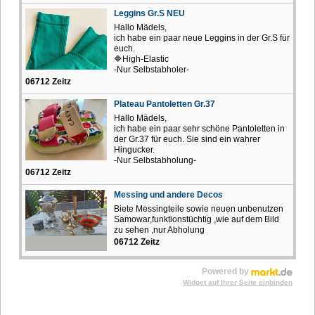
Leggins Gr.S NEU
Hallo Mädels,
ich habe ein paar neue Leggins in der Gr.S für
euch.
🔷High-Elastic
-Nur Selbstabholer-
06712 Zeitz
Plateau Pantoletten Gr.37
Hallo Mädels,
ich habe ein paar sehr schöne Pantoletten in
der Gr.37 für euch. Sie sind ein wahrer
Hingucker.
-Nur Selbstabholung-
06712 Zeitz
Messing und andere Decos
Biete Messingteile sowie neuen unbenutzen
Samowar,funktionstüchtig ,wie auf dem Bild
zu sehen ,nur Abholung
06712 Zeitz
Powered by
Widget auf Ihrer Seite einbinden