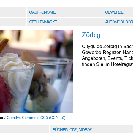
GASTRONOMIE
GEWERBE
STELLENMARKT
AUTOMOBILBÖR
Zörbig
Cityguide Zörbig in Sac
Gewerbe-Register, Hand
Angeboten, Events, Tic
finden Sie im Hotelregist
er /
Creative Commons CC0 (CC0 1.0)
BÜCHER, CDS, VIDEOS...