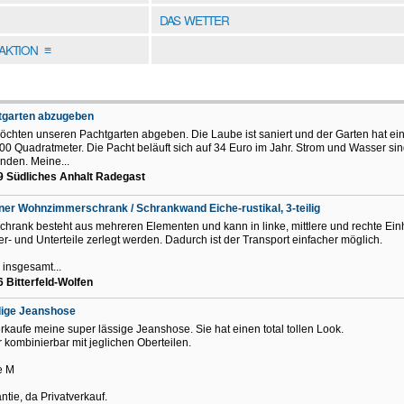
DAS WETTER
DAKTION
≡
tgarten abzugeben
öchten unseren Pachtgarten abgeben. Die Laube ist saniert und der Garten hat ei
00 Quadratmeter. Die Pacht beläuft sich auf 34 Euro im Jahr. Strom und Wasser si
nden. Meine...
 Südliches Anhalt Radegast
er Wohnzimmerschrank / Schrankwand Eiche-rustikal, 3-teilig
chrank besteht aus mehreren Elementen und kann in linke, mittlere und rechte Ein
er- und Unterteile zerlegt werden. Dadurch ist der Transport einfacher möglich.
insgesamt...
 Bitterfeld-Wolfen
dige Jeanshose
erkaufe meine super lässige Jeanshose. Sie hat einen total tollen Look.
 kombinierbar mit jeglichen Oberteilen.
e M
ie, da Privatverkauf.