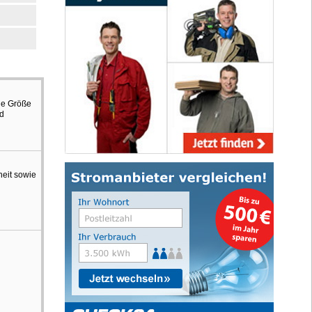
ne Größe
nd
heit sowie