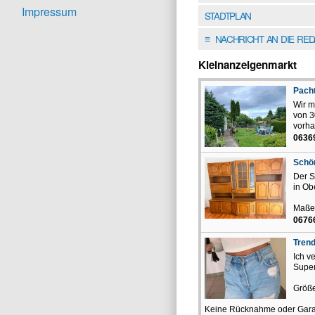
Impressum
STADTPLAN
NACHRICHT AN DIE RE
≡
Kleinanzeigenmarkt
Pach
Wir m
von 3
vorha
06369
Schön
Der S
in Ob
Maße 
06766
Tren
Ich v
Super
Größ
Keine Rücknahme oder Garant