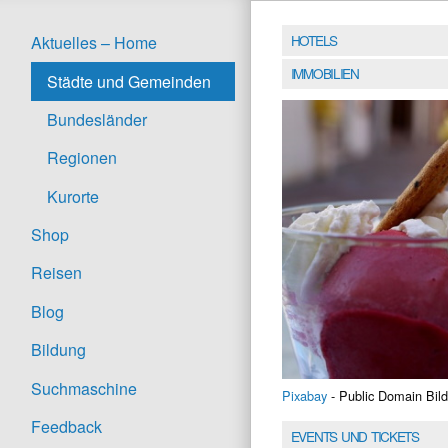
HOTELS
Aktuelles – Home
IMMOBILIEN
Städte und Gemeinden
Bundesländer
Regionen
Kurorte
Shop
Reisen
Blog
Bildung
Suchmaschine
Pixabay
- Public Domain Bild
Feedback
EVENTS UND TICKETS