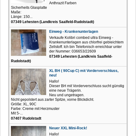
Anthrazit Farben
Sicherheits Glasplatte
Maße:
Länge: 150...
07349 Lehesten (Landkreis Saalfeld-Rudolstadt)
Einweg - Krankenunterlagen
Verkaufe Kolibri combed ultra Einweg -
Krankenunterlagen aus chlorfrei gebleichtem
Zellstoff. Ich bin Telefonisch erreichbar unter
der Nummer: 036653/22609
07349 Lehesten (Landkreis Saalfeld-
Rudolstadt)
XL BH ( 90Cup C) mit Vorderverschluss,
neu!
Hallo!
Dieser BH mit Vorderverschluss sucht günstig
eine neue Trägerin.
Neu und ungetragen.
Nicht gepolstert aus zarter Spitze, vorne Blickdicht.
Größe: XL, 90C
Farbe: Creme mit Herzmuster
Mit 5-...
07407 Rudolstadt
Neuer XXL Mini-Rock!
Hallo!