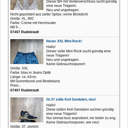
Dieser BH mit Vorderverschluss sucht günstig
eine neue Trägerin.
Neu und ungetragen.
Nicht gepolstert aus zarter Spitze, vorne Blickdicht.
Größe: XL, 90C
Farbe: Creme mit Herzmuster
Mit 5-...
07407 Rudolstadt
Neuer XXL Mini-Rock!
Hallo!
Dieser süße Mini-Rock sucht günstig eine
neue Trägerin!
Neu und ungetragen.
Keine Gebrauchsspuren!
Größe: XXL
Farbe: blau in Jeans Optik
Länge: ca. 62cm.
Mit Gummibund und Bindeband.
Preis:...
07407 Rudolstadt
Gr.37 süße Keil Sandalen, neu!
Hallo!
Diese süßen Keil-Sandalen suchen günstig
eine neue Trägerin!
Nur einmal kurz anprobiert, mir leider zu eng.
Keine Gebrauchsspuren, wie neu!
Größe: 37, zierlich