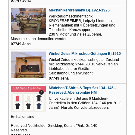
07747 Jena
Mechanikerdrehbank Bj. 1923-1925
Werkzeugmaschinenfabrik
KRÖNER&REIMER, Leipzig-Lindenau,
Riemenantrieb mit 4 Übersetzungen und
Teilscheibe, Kreuzsupport,
230 V Motor und vieles Zubehör.
Maschine kann demontiert werden!
07749 Jena
Winkel Zeiss Mikroskop Göttingen Bj.1910
Winkel Zeissmikroskop, sehr guter Zustand
mit Holzkasten; Nr.44893. zu verkaufen an
Liebhaber älterer Geräte.
Selbstabholung erwünscht!
07749 Jena
Mädchen T-Shirts & Tops Set 134–146 -
Reserved, Abercrombie HM
Ich verkaufe ein Set aus 6 Mädchen-
Oberteilen in den Größen 134–146 (ca. 9–11
Jahre). Nur als Konvolut abzugeben.
Enthalten sind:
Reserved Neckholder-Stricktop, Koralle/Pink, Gr. 140
Reserved...