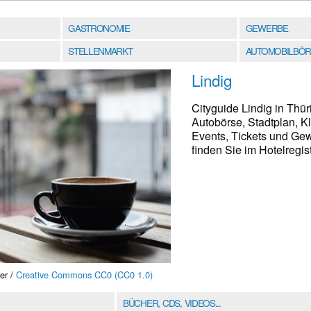
GASTRONOMIE
GEWERBE
STELLENMARKT
AUTOMOBILBÖR
Lindig
Cityguide Lindig in Th
Autobörse, Stadtplan, K
Events, Tickets und Ge
finden Sie im Hotelregist
er /
Creative Commons CC0 (CC0 1.0)
BÜCHER, CDS, VIDEOS...