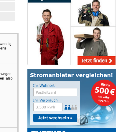
fwendig
erte
( wegen
ten also