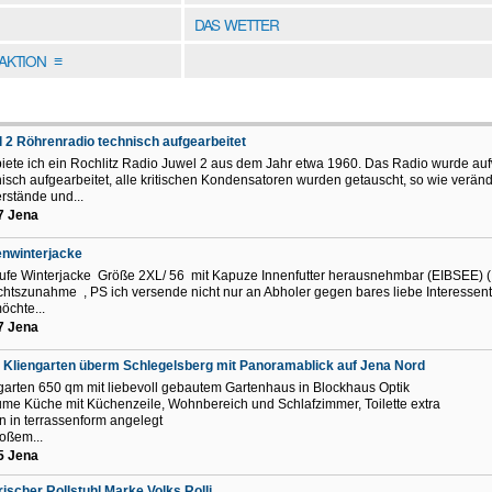
DAS WETTER
DAKTION
≡
 2 Röhrenradio technisch aufgearbeitet
biete ich ein Rochlitz Radio Juwel 2 aus dem Jahr etwa 1960. Das Radio wurde au
isch aufgearbeitet, alle kritischen Kondensatoren wurden getauscht, so wie veränd
rstände und...
7 Jena
enwinterjacke
ufe Winterjacke Größe 2XL/ 56 mit Kapuze Innenfutter herausnehmbar (EIBSEE) 
htszunahme , PS ich versende nicht nur an Abholer gegen bares liebe Interessen
öchte...
7 Jena
r Kliengarten überm Schlegelsberg mit Panoramablick auf Jena Nord
garten 650 qm mit liebevoll gebautem Gartenhaus in Blockhaus Optik
me Küche mit Küchenzeile, Wohnbereich und Schlafzimmer, Toilette extra
n in terrassenform angelegt
roßem...
5 Jena
rischer Rollstuhl Marke Volks Rolli.