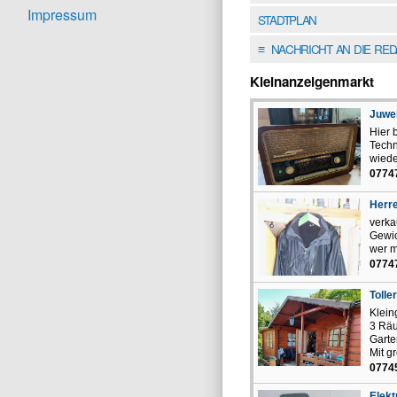
Impressum
STADTPLAN
NACHRICHT AN DIE RE
≡
Kleinanzeigenmarkt
Juwel
Hier 
Techn
wiede
0774
Herr
verka
Gewic
wer m
0774
Tolle
Klein
3 Räu
Garte
Mit g
0774
Elekt