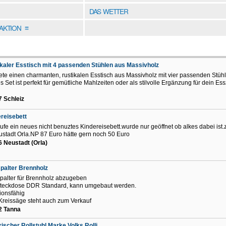
DAS WETTER
DAKTION
≡
kaler Esstisch mit 4 passenden Stühlen aus Massivholz
iete einen charmanten, rustikalen Esstisch aus Massivholz mit vier passenden Stüh
s Set ist perfekt für gemütliche Mahlzeiten oder als stilvolle Ergänzung für dein Es
 Schleiz
reisebett
ufe ein neues nicht benuztes Kindereisebett.wurde nur geöffnet ob alkes dabei ist.
ustadt Orla.NP 87 Euro hätte gern noch 50 Euro
 Neustadt (Orla)
palter Brennholz
palter für Brennholz abzugeben
steckdose DDR Standard, kann umgebaut werden.
ionsfähig
Kreissäge steht auch zum Verkauf
2 Tanna
rischer Rollstuhl Marke Volks Rolli.