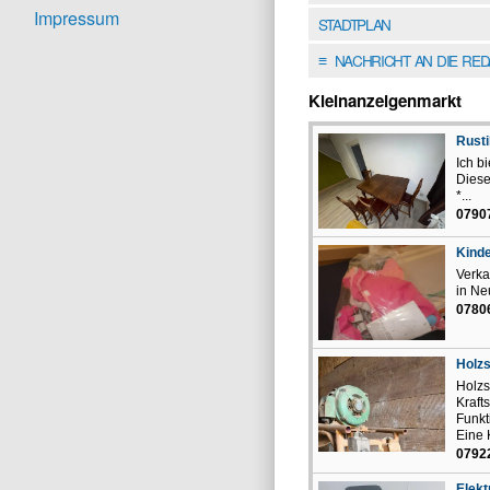
Impressum
STADTPLAN
NACHRICHT AN DIE RE
≡
Kleinanzeigenmarkt
Rusti
Ich b
Diese
*...
07907
Kinde
Verka
in Ne
07806
Holzs
Holzs
Kraft
Funkt
Eine 
0792
Elekt