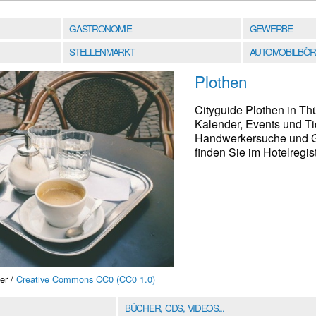
GASTRONOMIE
GEWERBE
STELLENMARKT
AUTOMOBILBÖR
Plothen
Cityguide Plothen in Th
Kalender, Events und Ti
Handwerkersuche und G
finden Sie im Hotelregist
er /
Creative Commons CC0 (CC0 1.0)
BÜCHER, CDS, VIDEOS...