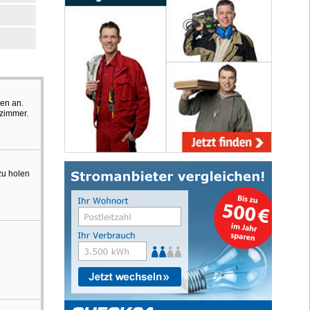
len an.
szimmer.
zu holen