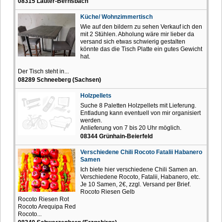
08315 Lauter-Bernsbach
Küche/ Wohnzimmertisch
Wie auf den bildern zu sehen Verkauf ich den
mit 2 Stühlen. Abholung wäre mir lieber da
versand sich etwas schwierig gestalten
könnte das die Tisch Platte ein gutes Gewicht
hat.
Der Tisch steht in...
08289 Schneeberg (Sachsen)
Holzpellets
Suche 8 Paletten Holzpellets mit Lieferung.
Entladung kann eventuell von mir organisiert
werden.
Anlieferung von 7 bis 20 Uhr möglich.
08344 Grünhain-Beierfeld
Verschiedene Chili Rocoto Fatalii Habanero
Samen
Ich biete hier verschiedene Chili Samen an.
Verschiedene Rocoto, Fatalii, Habanero, etc.
Je 10 Samen, 2€, zzgl. Versand per Brief.
Rocoto Riesen Gelb
Rocoto Riesen Rot
Rocoto Arequipa Red
Rocoto...