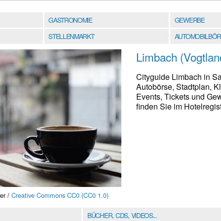
GASTRONOMIE
GEWERBE
STELLENMARKT
AUTOMOBILBÖR
Limbach (Vogtlan
Cityguide Limbach in S
Autobörse, Stadtplan, K
Events, Tickets und Ge
finden Sie im Hotelregist
er /
Creative Commons CC0 (CC0 1.0)
BÜCHER, CDS, VIDEOS...