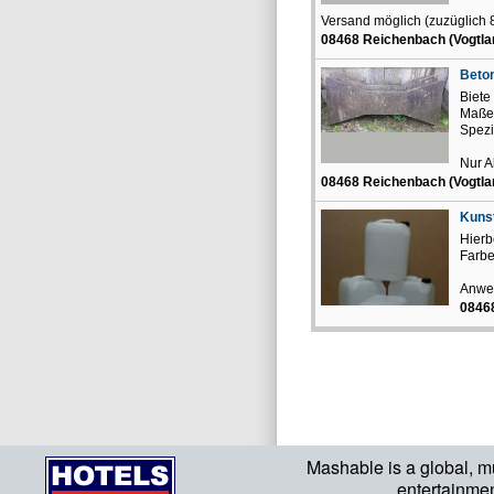
Versand möglich (zuzüglich 8
08468 Reichenbach (Vogtla
Beto
Biete
Maße:
Spezi
Nur 
08468 Reichenbach (Vogtla
Kunst
Hierb
Farbe
Anwen
08468
Mashable is a global, m
entertainme