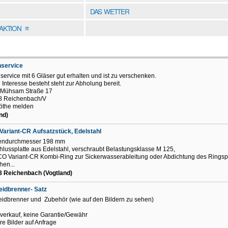
DAS WETTER
DAKTION
≡
nservice
service mit 6 Gläser gut erhalten und ist zu verschenken.
Interesse besteht steht zur Abholung bereit.
 Mühsam Straße 17
8 Reichenbach/V
öthe melden
nd)
ariant-CR Aufsatzstück, Edelstahl
zendurchmesser 198 mm
hlussplatte aus Edelstahl, verschraubt Belastungsklasse M 125,
CO Variant-CR Kombi-Ring zur Sickerwasserableitung oder Abdichtung des Ringsp
hen...
 Reichenbach (Vogtland)
idbrenner- Satz
idbrenner und Zubehör (wie auf den Bildern zu sehen)
tverkauf, keine Garantie/Gewähr
re Bilder auf Anfrage