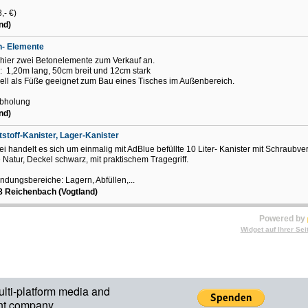
,- €)
nd)
n- Elemente
 hier zwei Betonelemente zum Verkauf an.
 1,20m lang, 50cm breit und 12cm stark
ell als Füße geeignet zum Bau eines Tisches im Außenbereich.
Abholung
nd)
stoff-Kanister, Lager-Kanister
ei handelt es sich um einmalig mit AdBlue befüllte 10 Liter- Kanister mit Schraubve
 Natur, Deckel schwarz, mit praktischem Tragegriff.
dungsbereiche: Lagern, Abfüllen,...
 Reichenbach (Vogtland)
Powered by
Widget auf Ihrer Sei
ulti-platform media and
nt company