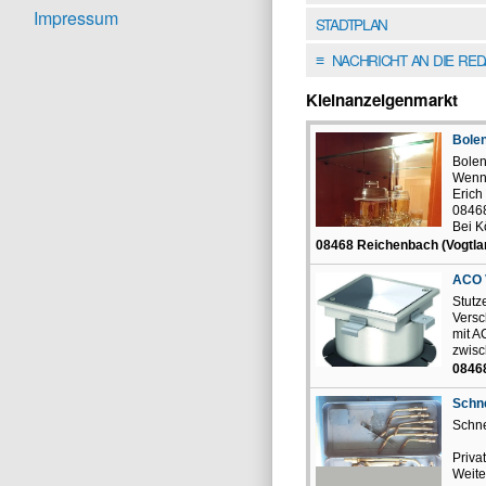
Impressum
STADTPLAN
NACHRICHT AN DIE RE
≡
Kleinanzeigenmarkt
Bole
Bolen
Wenn 
Erich
0846
Bei K
08468 Reichenbach (Vogtla
ACO V
Stut
Versc
mit A
zwisc
08468
Schne
Schne
Priva
Weite