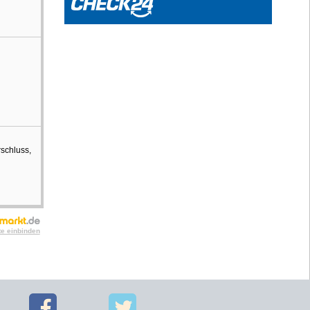
rschluss,
te einbinden