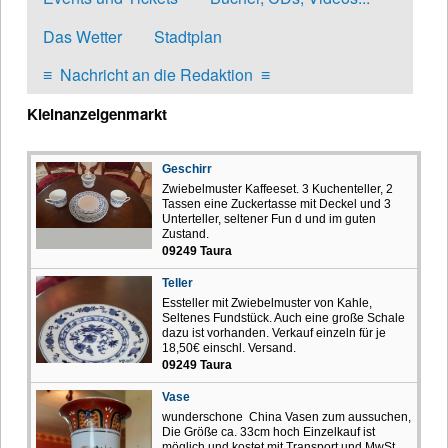
Das Wetter
Stadtplan
≡
Nachricht an die Redaktion
≡
Kleinanzeigenmarkt
Geschirr
Zwiebelmuster Kaffeeset. 3 Kuchenteller, 2
Tassen eine Zuckertasse mit Deckel und 3
Unterteller, seltener Fun d und im guten
Zustand.
09249 Taura
Teller
Essteller mit Zwiebelmuster von Kahle,
Seltenes Fundstück. Auch eine große Schale
dazu ist vorhanden. Verkauf einzeln für je
18,50€ einschl. Versand.
09249 Taura
Vase
wunderschone China Vasen zum aussuchen,
Die Größe ca. 33cm hoch Einzelkauf ist
möglich und kostet mit Transport und MwSt.