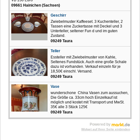
09661 Hainichen (Sachsen)
Geschirr
Zwiebelmuster Kaffeeset. 3 Kuchenteller, 2
Tassen eine Zuckertasse mit Deckel und 3
Unterteller, seltener Fun d und im guten
Zustand.
09249 Taura
Teller
Essteller mit Zwiebelmuster von Kahle,
Seltenes Fundstück. Auch eine große Schale
dazu ist vorhanden. Verkauf einzeln für je
18,50€ einschl. Versand.
09249 Taura
Vase
wunderschone China Vasen zum aussuchen,
Die Größe ca. 33cm hoch Einzelkauf ist
möglich und kostet mit Transport und MwSt.
35€ alle 3 Stück 125€
09249 Taura
Powered by
Widget auf Ihrer Seite einbinden