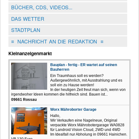
BÜCHER, CDS, VIDEOS...
DAS WETTER
STADTPLAN
≡
NACHRICHT AN DIE REDAKTION
≡
Kleinanzeigenmarkt
Bauplan - fertig - ER wartet auf seinen
Bauherren
Ein Traumhaus soll es werden?
Außergewöhnlich, mit Ausstrahlung und es
soll ein zu Hause werden!
In der heutigen Zeit freut man sich, wenn von
irgendwoher Ideen kommen die hilfreich sind. Bauen ist...
09661 Rossau
Worx Mähroborter Garage
Hallo,
Wir Verkaufen eine Nagelneue, Original
verpackte Worx Mährobotergarage WA0828
für Landroid Vision Cloud, 2WD und 4WD
Im Idealfall nur Abholung in 09661 Hainichen.
VB 130 Euro