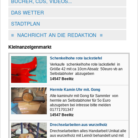
BÜCHER, CDS, VIDEOS...
DAS WETTER
STADTPLAN
≡
NACHRICHT AN DIE REDAKTION
≡
Kleinanzeigenmarkt
Schenkelhohe rote lackstiefel
Verkaufe schenkelhohe rote lackstiefel in
Größe 42 mit ca 10cm Absatz 50euro vb an
Selbstabholer abzugeben
14547 Beelitz
Hermle Kamin Uhr mit. Gong
Alte kaminuhr mit Gong für Sammler von
hermle an Selbstabholer für 5o Euro
abzugeben bei intresse bitte melden
01771701347
14547 Beelitz
Drechselarbeiten aus wurzelholz
Drechselarbeiten alles Handarbeit Unikat alle
aus wurzelholz mit Leinöl behandelt und mit