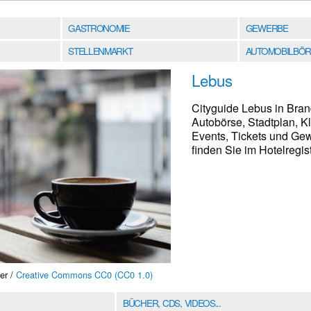
GASTRONOMIE
GEWERBE
STELLENMARKT
AUTOMOBILBÖR
Lebus
Cityguide Lebus in Bra
Autobörse, Stadtplan, K
Events, Tickets und Ge
finden Sie im Hotelregist
er /
Creative Commons CC0 (CC0 1.0)
BÜCHER, CDS, VIDEOS...