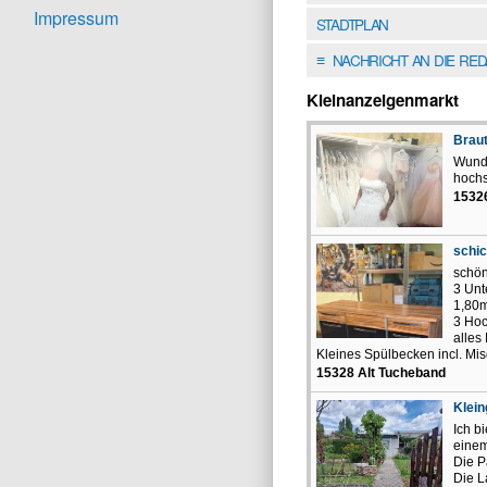
Impressum
STADTPLAN
NACHRICHT AN DIE RE
≡
Kleinanzeigenmarkt
Braut
Wunde
hochs
1532
schi
schö
3 Unt
1,80m
3 Hoc
alles
Kleines Spülbecken incl. Misc
15328 Alt Tucheband
Klei
Ich b
einem
Die P
Die L