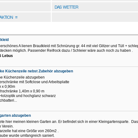
DAS WETTER
DAKTION
≡
kleid
rschönes A lienen Brautkleid mit Schnürung gr. 44 mit viel Glitzer und Tüll + schle
tecken möglich. Passender Reifrock dazu / Schleier wäre auch noch zu haben .
6 Lebus
cke Küchenzeile nebst Zubehör abzugeben
ne Küchenzeile abzugeben
erschränke mit Softclose und Arbeitsplatte
 x 0,90m
hschränke 1,40m x 0,90 m
 Holzoptik und hochglanz schwarz
hbatteri...
ngarten abzugeben
iete hier meinen kleinen Garten an. Er befindet sich in einer Kleingartensparte. Das
 Verein.
arzelle hat eine Größe von 260m2 .
aube wurde umfangreich saniert.