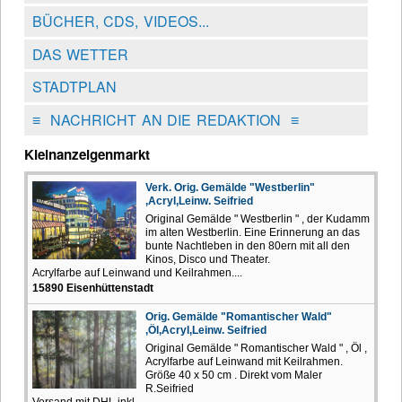
BÜCHER, CDS, VIDEOS...
DAS WETTER
STADTPLAN
≡
NACHRICHT AN DIE REDAKTION
≡
Kleinanzeigenmarkt
Verk. Orig. Gemälde "Westberlin"
,Acryl,Leinw. Seifried
Original Gemälde " Westberlin " , der Kudamm
im alten Westberlin. Eine Erinnerung an das
bunte Nachtleben in den 80ern mit all den
Kinos, Disco und Theater.
Acrylfarbe auf Leinwand und Keilrahmen....
15890 Eisenhüttenstadt
Orig. Gemälde "Romantischer Wald"
,Öl,Acryl,Leinw. Seifried
Original Gemälde " Romantischer Wald " , Öl ,
Acrylfarbe auf Leinwand mit Keilrahmen.
Größe 40 x 50 cm . Direkt vom Maler
R.Seifried
Versand mit DHL inkl