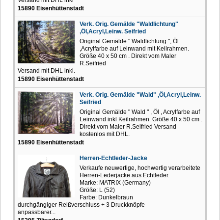
15890 Eisenhüttenstadt
Verk. Orig. Gemälde "Waldlichtung"
,Öl,Acryl,Leinw. Seifried
Original Gemälde " Waldlichtung ", Öl
,Acrylfarbe auf Leinwand mit Keilrahmen.
Größe 40 x 50 cm . Direkt vom Maler
R.Seifried
Versand mit DHL inkl.
15890 Eisenhüttenstadt
Verk. Orig. Gemälde "Wald" ,Öl,Acryl,Leinw.
Seifried
Original Gemälde " Wald " , Öl , Acrylfarbe auf
Leinwand inkl Keilrahmen. Größe 40 x 50 cm .
Direkt vom Maler R.Seifried Versand
kostenlos mit DHL.
15890 Eisenhüttenstadt
Herren-Echtleder-Jacke
Verkaufe neuwertige, hochwertig verarbeitete
Herren-Lederjacke aus Echtleder.
Marke: MATRIX (Germany)
Größe: L (52)
Farbe: Dunkelbraun
durchgängiger Reißverschluss + 3 Druckknöpfe
anpassbarer...