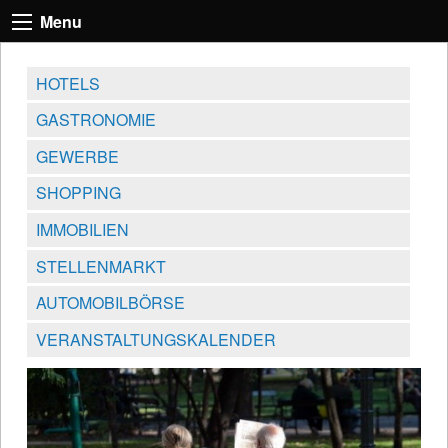
Menu
HOTELS
GASTRONOMIE
GEWERBE
SHOPPING
IMMOBILIEN
STELLENMARKT
AUTOMOBILBÖRSE
VERANSTALTUNGSKALENDER