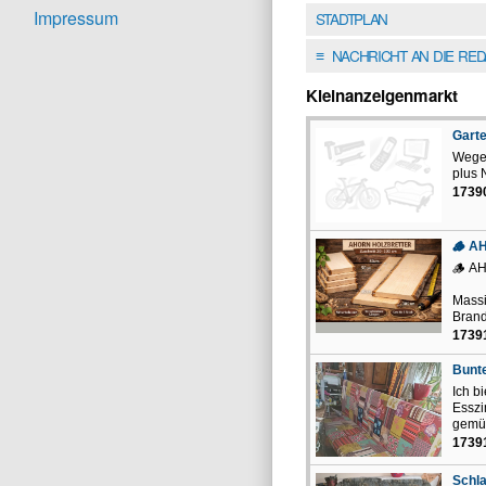
Impressum
STADTPLAN
NACHRICHT AN DIE RE
≡
Kleinanzeigenmarkt
Gart
Wegen
plus 
1739
🪵 AH
🪵 AH
Massi
Brand
1739
Bunte
Ich b
Esszi
gemüt
1739
Schla