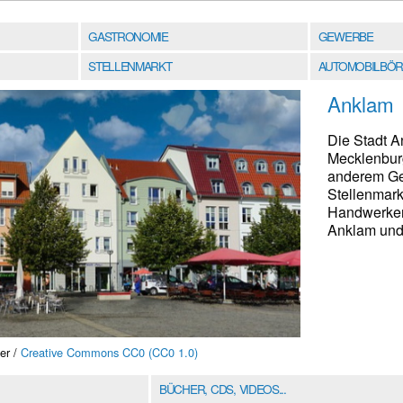
GASTRONOMIE
GEWERBE
STELLENMARKT
AUTOMOBILBÖR
Anklam
Die Stadt A
Mecklenburg
anderem Gew
Stellenmark
Handwerkers
Anklam und 
er /
Creative Commons CC0 (CC0 1.0)
BÜCHER, CDS, VIDEOS...