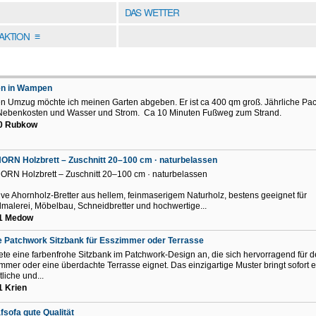
DAS WETTER
DAKTION
≡
en in Wampen
 Umzug möchte ich meinen Garten abgeben. Er ist ca 400 qm groß. Jährliche Pac
Nebenkosten und Wasser und Strom. Ca 10 Minuten Fußweg zum Strand.
0 Rubkow
ORN Holzbrett – Zuschnitt 20–100 cm · naturbelassen
ORN Holzbrett – Zuschnitt 20–100 cm · naturbelassen
ve Ahornholz-Bretter aus hellem, feinmaserigem Naturholz, bestens geeignet für
malerei, Möbelbau, Schneidbretter und hochwertige...
1 Medow
 Patchwork Sitzbank für Esszimmer oder Terrasse
iete eine farbenfrohe Sitzbank im Patchwork-Design an, die sich hervorragend für d
mmer oder eine überdachte Terrasse eignet. Das einzigartige Muster bringt sofort 
liche und...
1 Krien
fsofa gute Qualität