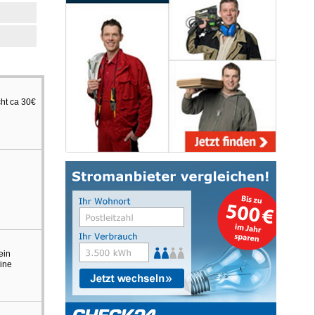
ht ca 30€
ein
eine