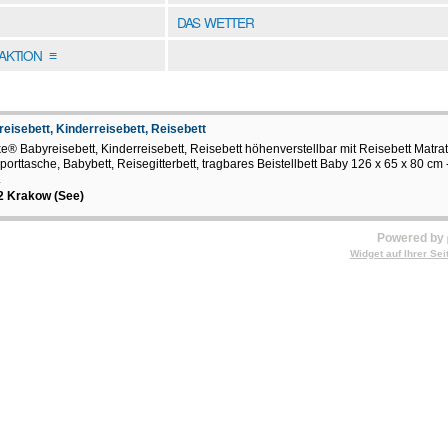
DAS WETTER
DAKTION
≡
eisebett, Kinderreisebett, Reisebett
ke® Babyreisebett, Kinderreisebett, Reisebett höhenverstellbar mit Reisebett Matra
porttasche, Babybett, Reisegitterbett, tragbares Beistellbett Baby 126 x 65 x 80 cm 
.
2 Krakow (See)
Powered by
Widget auf Ihrer Sei