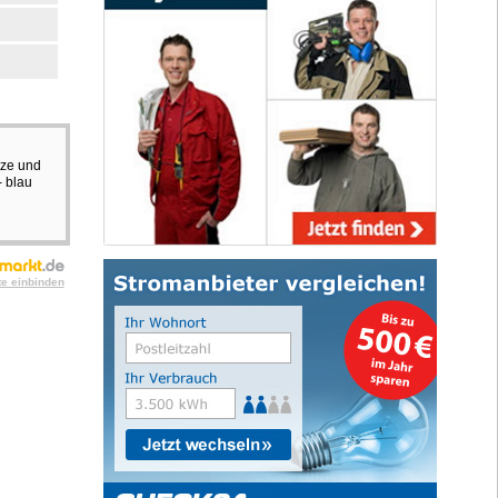
tze und
- blau
te einbinden