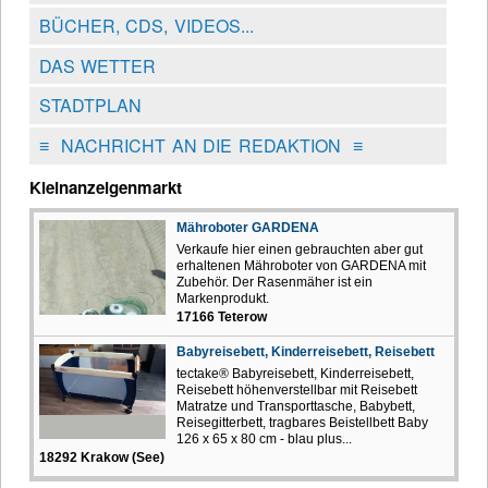
BÜCHER, CDS, VIDEOS...
DAS WETTER
STADTPLAN
≡
NACHRICHT AN DIE REDAKTION
≡
Kleinanzeigenmarkt
Mähroboter GARDENA
Verkaufe hier einen gebrauchten aber gut
erhaltenen Mähroboter von GARDENA mit
Zubehör. Der Rasenmäher ist ein
Markenprodukt.
17166 Teterow
Babyreisebett, Kinderreisebett, Reisebett
tectake® Babyreisebett, Kinderreisebett,
Reisebett höhenverstellbar mit Reisebett
Matratze und Transporttasche, Babybett,
Reisegitterbett, tragbares Beistellbett Baby
126 x 65 x 80 cm - blau plus...
18292 Krakow (See)