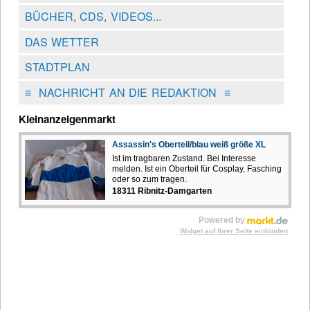
BÜCHER, CDS, VIDEOS...
DAS WETTER
STADTPLAN
≡
NACHRICHT AN DIE REDAKTION
≡
Kleinanzeigenmarkt
Assassin's Oberteil/blau weiß größe XL
Ist im tragbaren Zustand. Bei Interesse
melden. Ist ein Oberteil für Cosplay, Fasching
oder so zum tragen.
18311 Ribnitz-Damgarten
Powered by
Widget auf Ihrer Seite einbinden