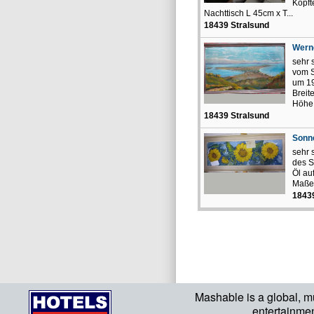
Kopft
Nachttisch L 45cm x T...
18439 Stralsund
Wern
sehr 
vom 
um 19
Breit
Höhe
18439 Stralsund
Sonn
sehr 
des S
Öl au
Maße:
18439
Mashable is a global, m
entertainme