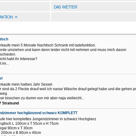
DAS WETTER
DAKTION
≡
tisch
erkaufe mein 5 Monate Nachtisch Schrank mit ladefunktion.
erde umziehen und kann denn leider nicht mit nehmen und muss mich davon
schieden.
icht habt ihr Interesse?
t im...
el
erkaufe mein halbes Jahr Sessel.
r sind da 2 Flecke drauf weil ich nasse Wäsche drauf gelegt habe und die gehen jet
 weg.
ar bisschen zu dumm von mir aber naja vielleicht...
 Stralsund
ndzimmer hochglänzend schwarz KOMPLETT
ufe hier komplettes Jungendzimmer in schwarz Hochglanz
gtisch L 100cm x T 55cm x H 75cm
egal 90cm x T 30cm
L 200cm x B 90cm x 40cm