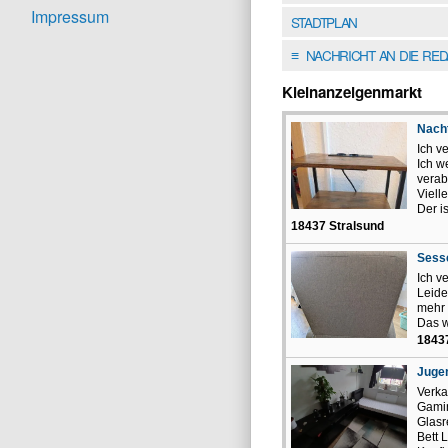
Impressum
STADTPLAN
NACHRICHT AN DIE RE
≡
Kleinanzeigenmarkt
Nach
Ich v
Ich w
verab
Vielle
Der is
18437 Stralsund
Sess
Ich v
Leide
mehr
Das w
18437
Juge
Verka
Gamin
Glasr
Bett 