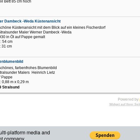
eil Bett 85 cm hoch
er Dambeck -Weda Küstenansicht
schöne Küstenansicht mit dem Blick auf ein kleines Fischerdorf
Stralsunder Maler Werner Dambeck -Weda
30 in Öl auf Pappe gemalt
e: 54 cm
: 31 cm
enblumenbild
schönes, farbenfrohes Blumenbild
tralsunder Malers Heinrich Lietz
f Pappe
 0,88 m x 0,29 m
 Stralsund
Powered by
Widget auf Ihrer Sei
ulti-platform media and
nt company