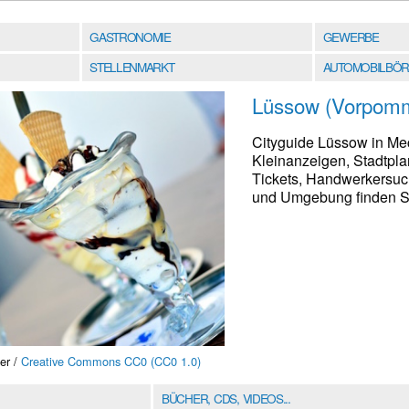
GASTRONOMIE
GEWERBE
STELLENMARKT
AUTOMOBILBÖR
Lüssow (Vorpom
Cityguide Lüssow in Me
Kleinanzeigen, Stadtpla
Tickets, Handwerkersuc
und Umgebung finden Sie
er /
Creative Commons CC0 (CC0 1.0)
BÜCHER, CDS, VIDEOS...