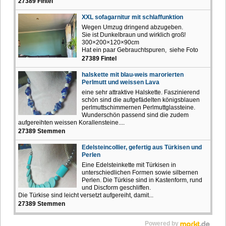
27389 Fintel
XXL sofagarnitur mit schlaffunktion
Wegen Umzug dringend abzugeben.
Sie ist Dunkelbraun und wirklich groß!
300×200×120×90cm
Hat ein paar Gebrauchtspuren, siehe Foto
27389 Fintel
halskette mit blau-weis marorierten
Perlmutt und weissen Lava
eine sehr attraktive Halskette. Faszinierend
schön sind die aufgefädelten königsblauen
perlmuttschimmernen Perlmuttglassteine.
Wunderschön passend sind die zudem
aufgereihten weissen Korallensteine....
27389 Stemmen
Edelsteincollier, gefertig aus Türkisen und
Perlen
Eine Edelsteinkette mit Türkisen in
unterschiedlichen Formen sowie silbernen
Perlen. Die Türkise sind in Kastenform, rund
und Discform geschliffen.
Die Türkise sind leicht versetzt aufgereiht, damit...
27389 Stemmen
Powered by