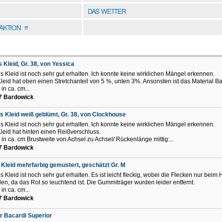
DAS WETTER
DAKTION
≡
 Kleid, Gr. 38, von Yessica
s Kleid ist noch sehr gut erhalten. Ich konnte keine wirklichen Mängel erkennen.
leid hat oben einen Stretchanteil von 5 %, unten 3%. Ansonsten ist das Material B
in ca. cm...
7 Bardowick
s Kleid weiß geblümt, Gr. 38, von Clockhouse
s Kleid ist noch sehr gut erhalten. Ich konnte keine wirklichen Mängel erkennen.
leid hat hinten einen Reißverschluss.
in ca. cm Brustweite von Achsel zu Achsel/ Rückenlänge mittig:...
7 Bardowick
 Kleid mehrfarbig gemustert, geschätzt Gr. M
s Kleid ist noch sehr gut erhalten. Es ist leicht fleckig, wobei die Flecken nur beim 
llen, da das Rot so leuchtend ist. Die Gummiträger wurden leider entfernt.
in ca. cm...
7 Bardowick
er Bacardi Superior