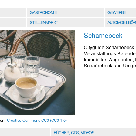
GASTRONOMIE
GEWERBE
STELLENMARKT
AUTOMOBILBÖR
Scharnebeck
Cityguide Scharnebeck i
Veranstaltungs-Kalender
Immobilien-Angeboten, 
Scharnebeck und Umgebu
er /
Creative Commons CC0 (CC0 1.0)
BÜCHER, CDS, VIDEOS...